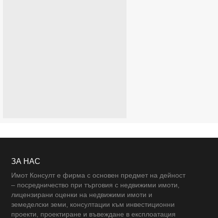
ЗА НАС
Имот Консулт е фирма с основен предмет на дейност
– посредничество при търговия с недвижими имоти,
лицензирани оценки на недвижими имоти и
земеделски земи, консултации към инвестиционни
проекти, проектиране и въвеждане в експлоатация