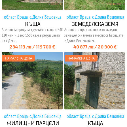
област Враца, с.Долна Бешовица
област Враца, с.Долна Бешовица
КЪЩА
ЗЕМЕДЕЛСКА ЗЕМЯ
Агенцията продава двуетажна къща с РЗП
Агенцията продава няколко съседни
120 кв.м. и двор 1560 кв.м. в регулацията
земеделски имота в местност Барищата
на с.Долн...
с.Долна Бешовица съ...
234 113 лв / 119 700 €
40 877 лв / 20 900 €
НАМАЛЕНА ЦЕНА
НАМАЛЕНА ЦЕНА
област Враца, с.Долна Бешовица
област Враца, с.Долна Бешовица
ЖИЛИЩНИ ПАРЦЕЛИ
КЪЩА