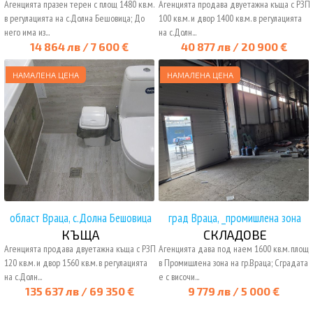
Агенцията празен терен с площ 1480 кв.м.
Агенцията продава двуетажна къща с РЗП
в регулацията на с.Долна Бешовица; До
100 кв.м. и двор 1400 кв.м. в регулацията
него има из...
на с.Долн...
14 864 лв / 7 600 €
40 877 лв / 20 900 €
НАМАЛЕНА ЦЕНА
НАМАЛЕНА ЦЕНА
област Враца, с.Долна Бешовица
град Враца, _промишлена зона
КЪЩА
СКЛАДОВЕ
Агенцията продава двуетажна къща с РЗП
Агенцията дава под наем 1600 кв.м. площ
120 кв.м. и двор 1560 кв.м. в регулацията
в Промишлена зона на гр.Враца; Сградата
на с.Долн...
е с височи...
135 637 лв / 69 350 €
9 779 лв / 5 000 €