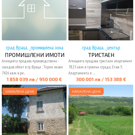
град Враца, _промишлена зона
град Враца, _център
ПРОМИШЛЕНИ ИМОТИ
ТРИСТАЕН
Агенцията продава производствено -
Агенцията продава тристаен апартамент
складов обект в гр. Враца ; Терен около
78,15 кв.м. в тухлена сграда; Етаж 3;
7426 кв.м. в ре...
Апартамента е ...
1 858 039 лв / 950 000 €
300 001 лв / 153 388 €
НАМАЛЕНА ЦЕНА
НАМАЛЕНА ЦЕНА