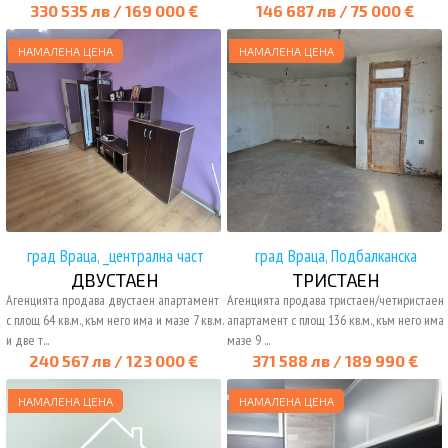
330 535 лв / 169 000 €
146 687 лв / 75 000 €
НАМАЛЕНА ЦЕНА
НАМАЛЕНА ЦЕНА
град Враца, _централна част
град Враца, Подбалканска
ДВУСТАЕН
ТРИСТАЕН
Агенцията продава двустаен апартамент
Агенцията продава тристаен/четиристаен
с площ 64 кв.м., към него има и мазе 7 кв.м.
апартамент с площ 136 кв.м., към него има
и две т...
мазе 9 ...
240 567 лв / 123 000 €
371 588 лв / 189 990 €
НАМАЛЕНА ЦЕНА
НАМАЛЕНА ЦЕНА