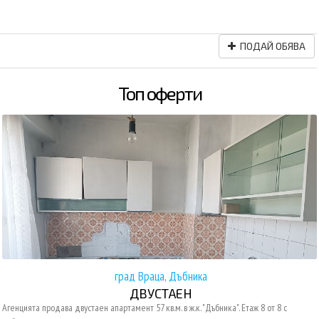
ПОДАЙ ОБЯВА
Топ оферти
град Враца, Дъбника
ДВУСТАЕН
Агенцията продава двустаен апартамент 57 кв.м. в ж.к. "Дъбника". Етаж 8 от 8 с