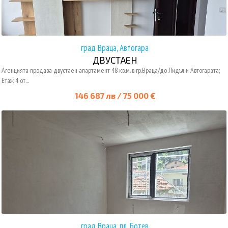
град Враца, Автогара
ДВУСТАЕН
Агенцията продава двустаен апартамент 48 кв.м. в гр.Враца/до Лидъл и Автогарата;
Етаж 4 от...
146 687 лв / 75 000 €
град Враца, пл. Ботев