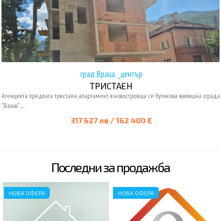
град Враца, _център
ТРИСТАЕН
Агенцията предлага тристаен апартамент в новострояща се бутикова жилищна сграда
"Вазов" ;...
317 627 лв / 162 400 €
Последни за продажба
НОВА ОФЕРА
НОВА ОФЕРА