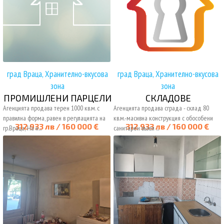
град Враца, Хранително-вкусова
град Враца, Хранително-вкусова
зона
зона
ПРОМИШЛЕНИ ПАРЦЕЛИ
СКЛАДОВЕ
Агенцията продава терен 1000 кв.м. с
Агенцията продава сграда - склад 80
правилна форма, равен в регулацията на
кв.м.-масивна конструкция с обособени
312 933 лв / 160 000 €
312 933 лв / 160 000 €
гр.Враца; На н...
санитарен възел ...