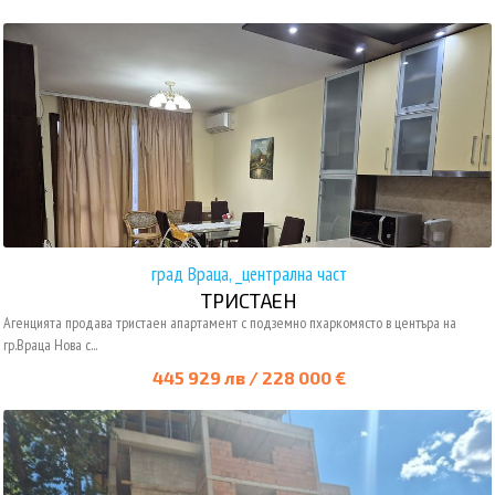
град Враца, _централна част
ТРИСТАЕН
Агенцията продава тристаен апартамент с подземно пхаркомясто в центъра на
гр.Враца Нова с...
445 929 лв / 228 000 €