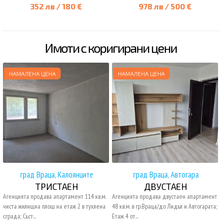
352 лв / 180 €
978 лв / 500 €
Имоти с коригирани цени
НАМАЛЕНА ЦЕНА
НАМАЛЕНА ЦЕНА
град Враца, Калоянците
град Враца, Автогара
ТРИСТАЕН
ДВУСТАЕН
Агенцията продава апартамент 114 кв.м.
Агенцията продава двустаен апартамент
чиста жилищна площ на етаж 2 в тухлена
48 кв.м. в гр.Враца/до Лидъл и Автогарата;
сграда; Съст...
Етаж 4 от...