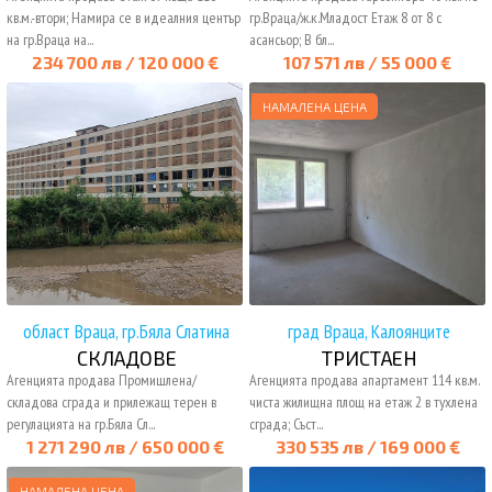
кв.м.-втори; Намира се в идеалния център
гр.Враца/ж.к.Младост Етаж 8 от 8 с
на гр.Враца на...
асансьор; В бл...
234 700 лв / 120 000 €
107 571 лв / 55 000 €
НАМАЛЕНА ЦЕНА
област Враца, гр.Бяла Слатина
град Враца, Калоянците
СКЛАДОВЕ
ТРИСТАЕН
Агенцията продава Промишлена/
Агенцията продава апартамент 114 кв.м.
складова сграда и прилежащ терен в
чиста жилищна площ на етаж 2 в тухлена
регулацията на гр.Бяла Сл...
сграда; Съст...
1 271 290 лв / 650 000 €
330 535 лв / 169 000 €
НАМАЛЕНА ЦЕНА