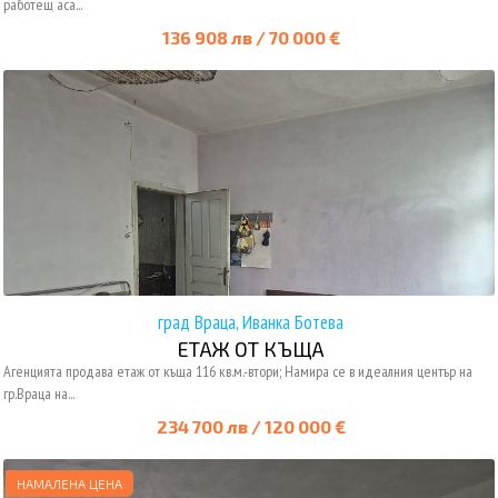
работещ аса...
136 908 лв / 70 000 €
град Враца, Иванка Ботева
ЕТАЖ ОТ КЪЩА
Агенцията продава етаж от къща 116 кв.м.-втори; Намира се в идеалния център на
гр.Враца на...
234 700 лв / 120 000 €
НАМАЛЕНА ЦЕНА