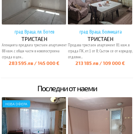
град Враца, пл. Ботев
град Враца, Болницата
ТРИСТАЕН
ТРИСТАЕН
Агенцията предлага тристаен апартамент
Продава тристаен апартамент 81 кв.м. в
88 кв.м. с общи части в новопостроена
сграда ПК, ет.1 от 8; Състои се от коридор,
сграда в цен...
отделни...
283 595 лв / 145 000 €
213 185 лв / 109 000 €
Последни от наеми
НОВА ОФЕРА