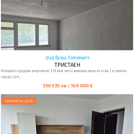
град Враца, Калоянците
ТРИСТАЕН
Агенцията продава апартамент 114 кв.м. чиста жилищна площ на етаж 2 в тухлена
сграда; Съст...
330 535 лв / 169 000 €
НАМАЛЕНА ЦЕНА