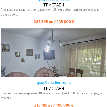
ТРИСТАЕН
Агенцията предлага тристаен апартамент 88 кв.м. с общи части в новопостроена
сграда в цен...
283 595 лв / 145 000 €
град Враца, Болницата
ТРИСТАЕН
Продава тристаен апартамент 81 кв.м. в сграда ПК, ет.1 от 8; Състои се от коридор,
отделни...
213 185 лв / 109 000 €