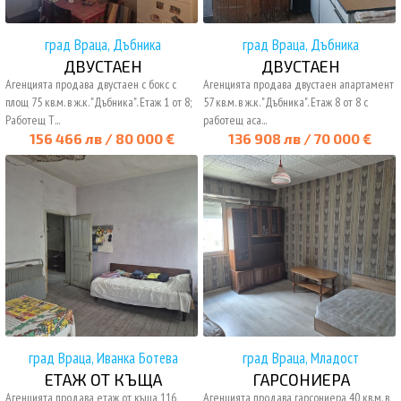
град Враца, Дъбника
град Враца, Дъбника
ДВУСТАЕН
ДВУСТАЕН
Агенцията продава двустаен с бокс с
Агенцията продава двустаен апартамент
площ 75 кв.м. в ж.к. "Дъбника". Етаж 1 от 8;
57 кв.м. в ж.к. "Дъбника". Етаж 8 от 8 с
Работещ Т...
работещ аса...
156 466 лв / 80 000 €
136 908 лв / 70 000 €
град Враца, Иванка Ботева
град Враца, Младост
ЕТАЖ ОТ КЪЩА
ГАРСОНИЕРА
Агенцията продава етаж от къща 116
Агенцията продава гарсониера 40 кв.м. в