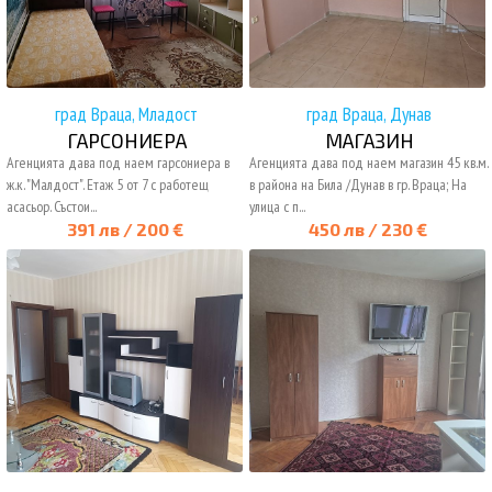
град Враца, Младост
град Враца, Дунав
ГАРСОНИЕРА
МАГАЗИН
Агенцията дава под наем гарсониера в
Агенцията дава под наем магазин 45 кв.м.
ж.к. "Малдост". Етаж 5 от 7 с работещ
в района на Била /Дунав в гр. Враца; На
асасьор. Състои...
улица с п...
391 лв / 200 €
450 лв / 230 €