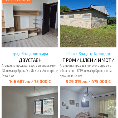
град Враца, Автогара
област Враца, гр.Криводол
ДВУСТАЕН
ПРОМИШЛЕНИ ИМОТИ
Агенцията продава двустаен апартамент
Агенцията продава няколоко сгради с
48 кв.м. в гр.Враца/до Лидъл и Автогарата;
обща площ -5739 кв.м. в гр.Криводол за
Етаж 4 от...
промишлено-скл...
146 687 лв / 75 000 €
929 019 лв / 475 000 €