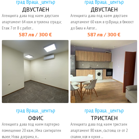
град Враца, _център
град Враца, _център
ДВУСТАЕН
ДВУСТАЕН
Агенцията дава под наем двустаен
Агенцията дава под наем двустаен
апартамент 64 кв.м. в тухлена сграда;
апартамент 60 кв.м. в гр.Враца, в близост
Етаж 7 от 8 с работ...
до Била и Автог...
587 лв / 300 €
587 лв / 300 €
град Враца, _център
град Враца, _център
ОФИС
ТРИСТАЕН
Агенцията дава под наем партерно
Агенцията дава под наем тристаен
помещение 20 кв.м.; Има сантиратен
апартамент 80 кв.м., състоящ се от 2
възел; Нова дограма, п...
спални, хол и кухня ...