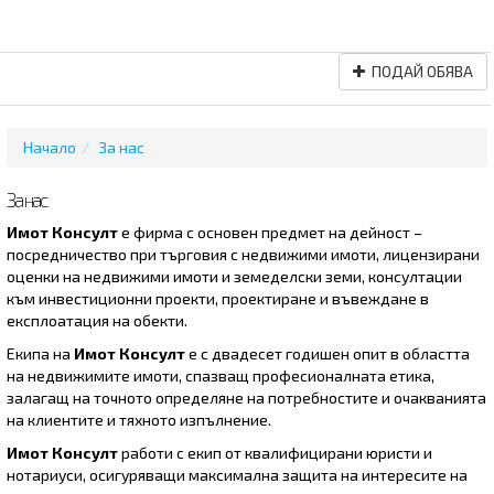
ПОДАЙ ОБЯВА
Начало
За нас
За нас
Имот Консулт
е фирма с основен предмет на дейност –
посредничество при търговия с недвижими имоти, лицензирани
оценки на недвижими имоти и земеделски земи, консултации
към инвестиционни проекти, проектиране и въвеждане в
експлоатация на обекти.
Екипа на
Имот Консулт
е с двадесет годишен опит в областта
на недвижимите имоти, спазващ професионалната етика,
залагащ на точното определяне на потребностите и очакванията
на клиентите и тяхното изпълнение.
Имот Консулт
работи с екип от квалифицирани юристи и
нотариуси, осигуряващи максимална защита на интересите на