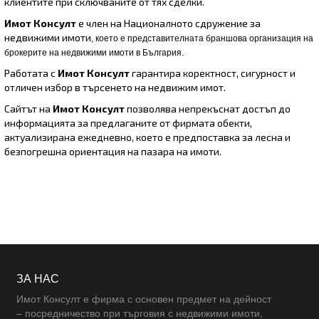
клиентите при сключваните от тях сделки.
Имот Консулт
е член на Националното сдружение за
недвижими имоти
, което е представителнaта браншова организация на
брокерите на недвижими имоти в България.
Работата с
Имот Консулт
гарантира коректност, сигурност и
отличен избор в търсенето на недвижим имот.
Сайтът на
Имот Консулт
позволява непрекъснат достъп до
информацията за предлаганите от фирмата обекти,
актуализирана ежедневно, което е предпоставка за лесна и
безпогрешна ориентация на пазара на имоти.
ЗА НАС
Имот Консулт е фирма с основен предмет на дейност
– посредничество при търговия с недвижими имоти,