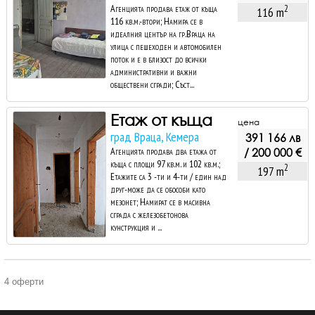
Агенцията продава етаж от къща
2
116 m
116 кв.м.-втори; Намира се в
идеалния център на гр.Враца на
улица с пешеходен и автомобилен
поток и е в близост до всички
административни и важни
обществени сгради; Съст...
Етаж от къща
цена
град Враца, Кемера
391 166 лв
Агенцията продава два етажа от
/ 200 000 €
къща с площи 97 кв.м. и 102 кв.м.;
2
197 m
Етажите са 3 -ти и 4-ти / един над
друг-може да се обособи като
мезонет; Намират се в масивна
сграда с железобетонова
кунструкция и ...
4 оферти