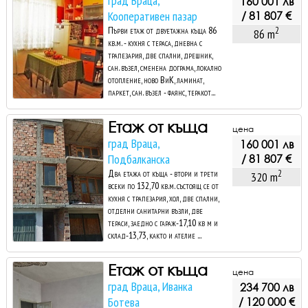
град Враца,
160 001 лв
Кооперативен пазар
/ 81 807 €
Първи етаж от двуетажна къща 86
2
86 m
кв.м. - кухня с тераса, дневна с
трапезария, две спални, дрешник,
сан. възел, сменена дограма, локално
отопление, ново ВиК, ламинат,
паркет, сан. възел - фаянс, теракот...
Етаж от къща
цена
град Враца,
160 001 лв
Подбалканска
/ 81 807 €
Два етажа от къща - втори и трети
2
320 m
всеки по 132,70 кв.м. състоящ се от
кухня с трапезария, хол, две спални,
отделни санитарни възли, две
тераси, заедно с гараж-17,10 кв м и
склад-13,73, както и ателие ...
Етаж от къща
цена
град Враца, Иванка
234 700 лв
Ботева
/ 120 000 €