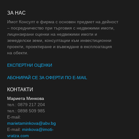
ЗА НАС
Имот Консулт е фирма с основен предмет на дейност
– посредничество при търговия с недвижими имоти,
лицензирани оценки на недвижими имоти и
земеделски земи, консултации към инвестиционни
проекти, проектиране и въвеждане в експлоатация
на обекти.
ЕКСПЕРТНИ ОЦЕНКИ
АБОНИРАЙ СЕ ЗА ОФЕРТИ ПО E-MAIL
КОНТАКТИ
Мариета Минкова
тел.: 0879 217 204
тел.: 0898 509 985
E-mail:
marietaminkova@abv.bg
E-mail:
minkova@imoti-
vratza.com