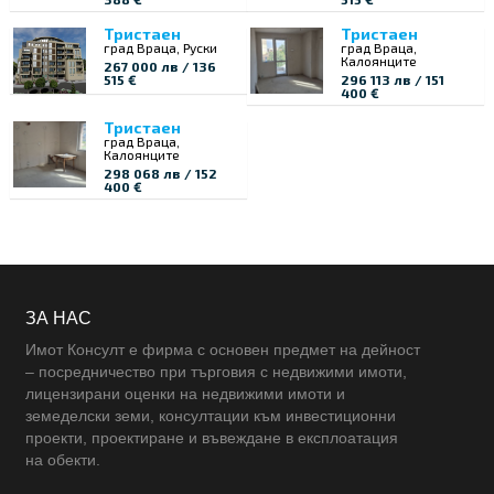
Тристаен
Тристаен
град Враца, Руски
град Враца,
Калоянците
267 000 лв / 136
515 €
296 113 лв / 151
400 €
Тристаен
град Враца,
Калоянците
298 068 лв / 152
400 €
ЗА НАС
Имот Консулт е фирма с основен предмет на дейност
– посредничество при търговия с недвижими имоти,
лицензирани оценки на недвижими имоти и
земеделски земи, консултации към инвестиционни
проекти, проектиране и въвеждане в експлоатация
на обекти.