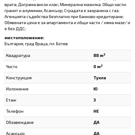
врата; Дограма висок клас; Минерална мазилка. Общи части:
гранит и алуминии; Асансьор; Сградата е захранена с газ;
Агенцията съдейства безплатно при банково кредитиране;
Обявената цена е за апартамента и общи части / няма мазе/ и
е без ДДС;
местоположение:
България, град Враца, пл. Ботев
2
Квадратура
88 m
2
Чисто
0 m
Конструкция
Тухла
Изложение
Ю
Етаж
3
Телефон
НЕ
Обзавеждане
ДА
Асансьор
ДА