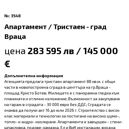
№: 3548
Апартамент / Тристаен - град
Враца
цена
283 595 лв / 145 000
€
Допълнителна информация
Агенцията предлага тристаен апартамент 88 кв.м. с общи
части в новопостроена сграда в центтъра на гр.Враца -
площад Христо Ботев; Жилището е с панорамна гледка към
планината и отлично изложение; Възможност за закупуване
на гараж в сградата - 30 000 евро без ДДС; Сградата се
очаква да получи акт 16 до юли 2026 г. Строителство с висок
клас материали и технологии за постигане на високо шумо-,
топло- и хидро- изолиране. Апартамента е завършен - стени-
шпакловка, подове-замазка, Ел и ВиК инсталации, входна