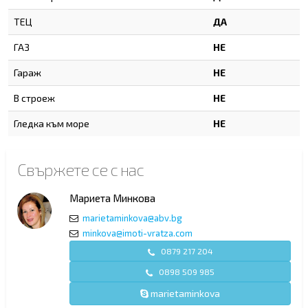
ТЕЦ
ДА
ГАЗ
НЕ
Гараж
НЕ
В строеж
НЕ
Гледка към море
НЕ
Свържете се с нас
Мариета Минкова
marietaminkova@abv.bg
minkova@imoti-vratza.com
0879 217 204
0898 509 985
marietaminkova