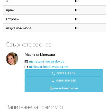
ГАЗ
НЕ
Гараж
НЕ
В строеж
НЕ
Гледка към море
НЕ
Свържете се с нас
Мариета Минкова
marietaminkova@abv.bg
minkova@imoti-vratza.com
0879 217 204
0898 509 985
marietaminkova
Запитване за този имот