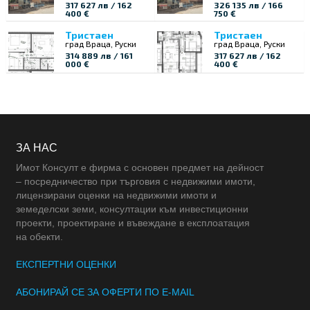
317 627 лв / 162
326 135 лв / 166
400 €
750 €
Тристаен
Тристаен
град Враца, Руски
град Враца, Руски
314 889 лв / 161
317 627 лв / 162
000 €
400 €
ЗА НАС
Имот Консулт е фирма с основен предмет на дейност
– посредничество при търговия с недвижими имоти,
лицензирани оценки на недвижими имоти и
земеделски земи, консултации към инвестиционни
проекти, проектиране и въвеждане в експлоатация
на обекти.
ЕКСПЕРТНИ ОЦЕНКИ
АБОНИРАЙ СЕ ЗА ОФЕРТИ ПО E-MAIL