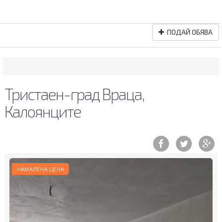
ПОДАЙ ОБЯВА
Тристаен-град Враца,
Калоянците
Previous
Ne
НАМАЛЕНА ЦЕНА