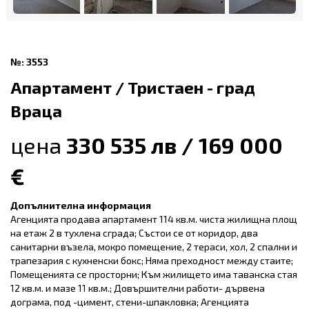
№: 3553
Апартамент / Тристаен - град
Враца
цена
330 535 лв / 169 000
€
Допълнителна информация
Агенцията продава апартамент 114 кв.м. чиста жилищна площ
на етаж 2 в тухлена сграда; Състои се от коридор, два
санитарни възела, мокро помещение, 2 тераси, хол, 2 спални и
трапезария с кухненски бокс; Няма преходност между стаите;
Помещенията се просторни; Към жилището има таванска стая
12 кв.м. и мазе 11 кв.м.; Довършителни работи- дървена
дограма, под -цимент, стени-шпакловка; Агенцията