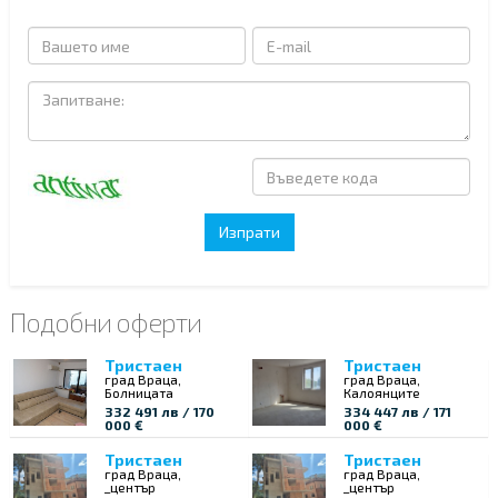
Подобни оферти
Тристаен
Тристаен
град Враца,
град Враца,
Болницата
Калоянците
332 491 лв / 170
334 447 лв / 171
000 €
000 €
Тристаен
Тристаен
град Враца,
град Враца,
_център
_център