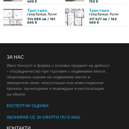
400 €
750 €
Тристаен
Тристаен
град Враца, Руски
град Враца, Руски
314 889 лв / 161
317 627 лв / 162
000 €
400 €
ЗА НАС
Имот Консулт е фирма с основен предмет на дейност
– посредничество при търговия с недвижими имоти,
лицензирани оценки на недвижими имоти и
земеделски земи, консултации към инвестиционни
проекти, проектиране и въвеждане в експлоатация
на обекти.
ЕКСПЕРТНИ ОЦЕНКИ
АБОНИРАЙ СЕ ЗА ОФЕРТИ ПО E-MAIL
КОНТАКТИ