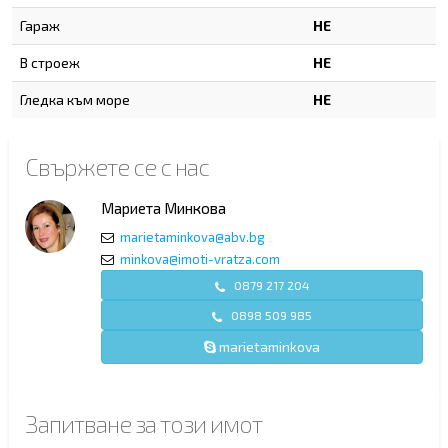
Гараж
НЕ
В строеж
НЕ
Гледка към море
НЕ
Свържете се с нас
Мариета Минкова
marietaminkova@abv.bg
minkova@imoti-vratza.com
0879 217 204
0898 509 985
marietaminkova
Запитване за този имот