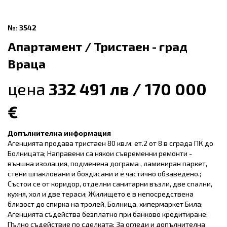
№: 3542
Апартамент / Тристаен - град
Враца
цена
332 491 лв / 170 000
€
Допълнителна информация
Агенцията продава тристаен 80 кв.м. ет.2 от 8 в сграда ПК до
Болницата; Направени са някои съвременни ремонти -
външна изолация, подменена дограма , ламиниран паркет,
стени шпакловани и боядисани и е частично обзаведено.;
Състои се от коридор, отделни санитарни възли, две спални,
кухня, хол и две тераси; Жилището е в непосредствена
близост до спирка на тролей, Болница, хипермаркет Била;
Агенцията съдейства безплатно при банково кредитиране;
Пълно съдействие по сделката; За огледи и допълнителна