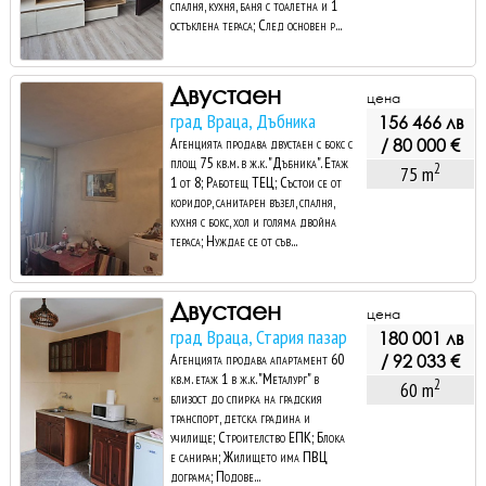
спалня, кухня, баня с тоалетна и 1
остъклена тераса; След основен р...
Двустаен
цена
град Враца, Дъбника
156 466 лв
Агенцията продава двустаен с бокс с
/ 80 000 €
площ 75 кв.м. в ж.к. "Дъбника". Етаж
2
75 m
1 от 8; Работещ ТЕЦ; Състои се от
коридор, санитарен възел, спалня,
кухня с бокс, хол и голяма двойна
тераса; Нуждае се от съв...
Двустаен
цена
град Враца, Стария пазар
180 001 лв
Агенцията продава апартамент 60
/ 92 033 €
кв.м. етаж 1 в ж.к. "Металург" в
2
60 m
близост до спирка на градския
транспорт, детска градина и
училище; Строителство ЕПК; Блока
е саниран; Жилището има ПВЦ
дограма; Подове...