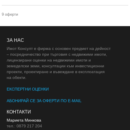
9 оферти
ЗА НАС
Имот Консулт е фирма с основен предмет на дейност
– посредничество при търговия с недвижими имоти,
лицензирани оценки на недвижими имоти и
земеделски земи, консултации към инвестиционни
проекти, проектиране и въвеждане в експлоатация
на обекти.
ЕКСПЕРТНИ ОЦЕНКИ
АБОНИРАЙ СЕ ЗА ОФЕРТИ ПО E-MAIL
КОНТАКТИ
Мариета Минкова
тел.: 0879 217 204