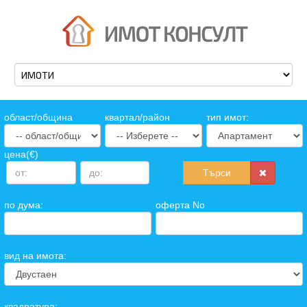
oбласт/община
квартал/район
тип имот:
цена(€)
Търси
по дума:
оферта No
вид на имота:
квадратура: