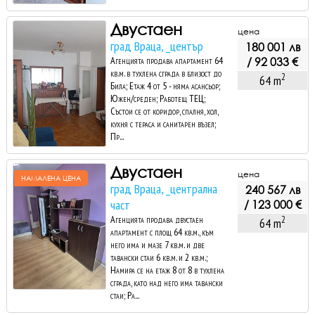
Двустаен
цена
град Враца, _център
180 001 лв
Агенцията продава апартамент 64
/ 92 033 €
кв.м. в тухлена сграда в близост до
2
64 m
Била; Етаж 4 от 5 - няма асансьор;
Южен/среден; Работещ ТЕЦ;
Състои се от коридор, спалня, хол,
кухня с тераса и санитарен възел;
Пр...
Двустаен
цена
НАМАЛЕНА ЦЕНА
град Враца, _централна
240 567 лв
част
/ 123 000 €
Агенцията продава двустаен
2
64 m
апартамент с площ 64 кв.м., към
него има и мазе 7 кв.м. и две
тавански стаи 6 кв.м. и 2 кв.м.;
Намира се на етаж 8 от 8 в тухлена
сграда, като над него има тавански
стаи; Ра...