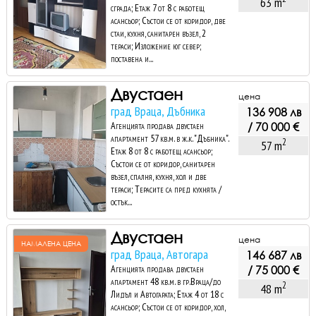
63 m
сграда; Етаж 7 от 8 с работещ
асансьор; Състои се от коридор, две
стаи, кухня, санитарен възел, 2
тераси; Изложение юг север;
поставена и...
Двустаен
цена
град Враца, Дъбника
136 908 лв
Агенцията продава двустаен
/ 70 000 €
апартамент 57 кв.м. в ж.к. "Дъбника".
2
57 m
Етаж 8 от 8 с работещ асансьор;
Състои се от коридор, санитарен
възел, спалня, кухня, хол и две
тераси; Терасите са пред кухнята /
остък...
Двустаен
цена
НАМАЛЕНА ЦЕНА
град Враца, Автогара
146 687 лв
Агенцията продава двустаен
/ 75 000 €
апартамент 48 кв.м. в гр.Враца/до
2
48 m
Лидъл и Автогарата; Етаж 4 от 18 с
асансьор; Състои се от коридор, хол,