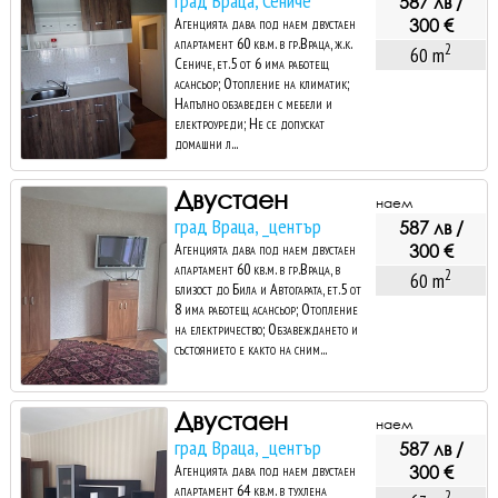
град Враца, Сениче
587 лв /
Агенцията дава под наем двустаен
300 €
апартамент 60 кв.м. в гр.Враца, ж.к.
2
60 m
Сениче, ет.5 от 6 има работещ
асансьор; Отопление на климатик;
Напълно обзаведен с мебели и
електроуреди; Не се допускат
домашни л...
Двустаен
наем
град Враца, _център
587 лв /
Агенцията дава под наем двустаен
300 €
апартамент 60 кв.м. в гр.Враца, в
2
60 m
близост до Била и Автогарата, ет.5 от
8 има работещ асансьор; Отопление
на електричество; Обзавеждането и
състоянието е както на сним...
Двустаен
наем
град Враца, _център
587 лв /
Агенцията дава под наем двустаен
300 €
апартамент 64 кв.м. в тухлена
2