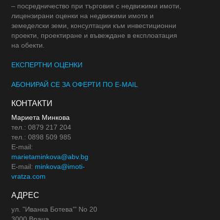
– посредничество при търговия с недвижими имоти,
лицензирани оценки на недвижими имоти и
земеделски земи, консултации към инвестиционни
проекти, проектиране и въвеждане в експлоатация
на обекти.
ЕКСПЕРТНИ ОЦЕНКИ
АБОНИРАЙ СЕ ЗА ОФЕРТИ ПО E-MAIL
КОНТАКТИ
Мариета Минкова
тел.: 0879 217 204
тел.: 0898 509 985
E-mail:
marietaminkova@abv.bg
E-mail:
minkova@imoti-
vratza.com
АДРЕС
ул. "Иванка Ботева'" No 20
3000 Враца