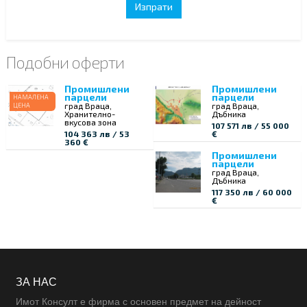
Подобни оферти
Промишлени
Промишлени
парцели
парцели
НАМАЛЕНА
град Враца,
град Враца,
ЦЕНА
Хранително-
Дъбника
вкусова зона
107 571 лв / 55 000
104 363 лв / 53
€
360 €
Промишлени
парцели
град Враца,
Дъбника
117 350 лв / 60 000
€
ЗА НАС
Имот Консулт е фирма с основен предмет на дейност