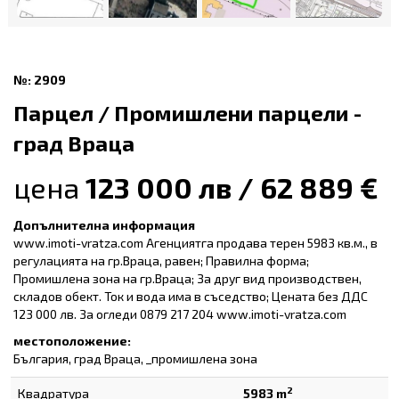
№: 2909
Парцел / Промишлени парцели -
град Враца
цена
123 000 лв / 62 889 €
Допълнителна информация
www.imoti-vratza.com Агенциятга продава терен 5983 кв.м., в
регулацията на гр.Враца, равен; Правилна форма;
Промишлена зона на гр.Враца; За друг вид производствен,
складов обект. Ток и вода има в съседство; Цената без ДДС
123 000 лв. За огледи 0879 217 204 www.imoti-vratza.com
местоположение:
България, град Враца, _промишлена зона
2
Квадратура
5983 m