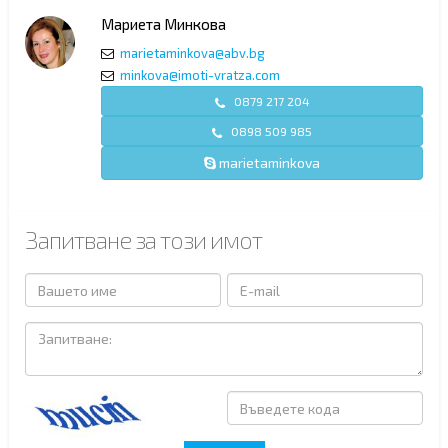
Мариета Минкова
marietaminkova@abv.bg
minkova@imoti-vratza.com
0879 217 204
0898 509 985
marietaminkova
Запитване за този имот