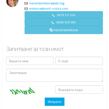
marietaminkova@abv.bg
minkova@imoti-vratza.com
0879 217 204
0898 509 985
marietaminkova
Запитване за този имот