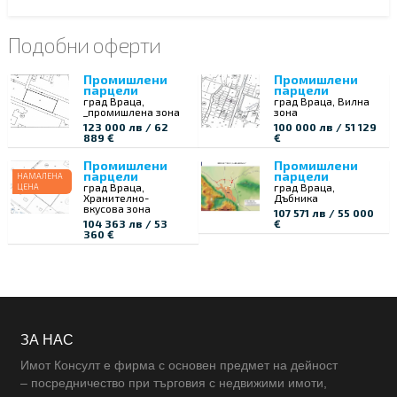
Подобни оферти
Промишлени
Промишлени
парцели
парцели
град Враца,
град Враца, Вилна
_промишлена зона
зона
123 000 лв / 62
100 000 лв / 51 129
889 €
€
Промишлени
Промишлени
парцели
парцели
НАМАЛЕНА
град Враца,
град Враца,
ЦЕНА
Хранително-
Дъбника
вкусова зона
107 571 лв / 55 000
104 363 лв / 53
€
360 €
ЗА НАС
Имот Консулт е фирма с основен предмет на дейност
– посредничество при търговия с недвижими имоти,