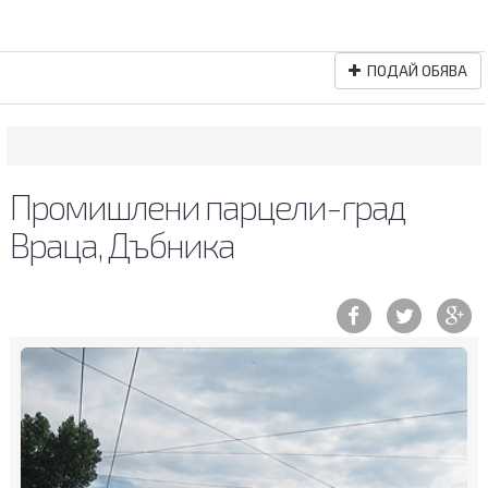
ПОДАЙ ОБЯВА
Промишлени парцели-град
Враца, Дъбника
Previous
Ne