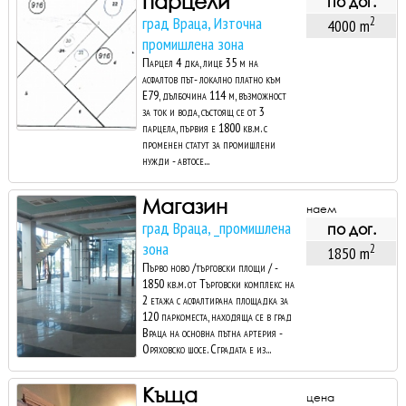
парцели
по дог.
град Враца, Източна
2
4000 m
промишлена зона
Парцел 4 дка, лице 35 м на
асфалтов път- локално платно към
Е79, дълбочина 114 м, възможност
за ток и вода, състоящ се от 3
парцела, първия е 1800 кв.м. с
променен статут за промишлени
нужди - автосе...
Магазин
наем
град Враца, _промишлена
по дог.
зона
2
1850 m
Първо ново /търговски площи / -
1850 кв.м. от Търговски комплекс на
2 етажа с асфалтирана площадка за
120 паркоместа, находяща се в град
Враца на основна пътна артерия -
Оряховско шосе. Сградата е из...
Къща
цена