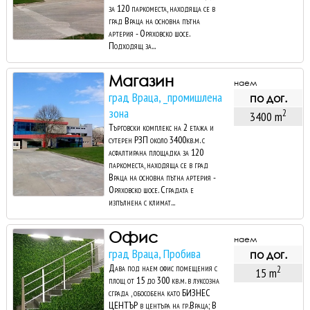
за 120 паркоместа, находяща се в
град Враца на основна пътна
артерия - Оряховско шосе.
Подходящ за...
Магазин
наем
град Враца, _промишлена
по дог.
зона
2
3400 m
Търговски комплекс на 2 етажа и
сутерен РЗП около 3400кв.м. с
асфалтирана площадка за 120
паркоместа, находяща се в град
Враца на основна пътна артерия -
Оряховско шосе. Сградата е
изпълнена с климат...
Офис
наем
град Враца, Пробива
по дог.
Дава под наем офис помещения с
2
15 m
площ от 15 до 300 кв.м. в луксозна
сграда , обособена като БИЗНЕС
ЦЕНТЪР в центъра на гр.Враца; В