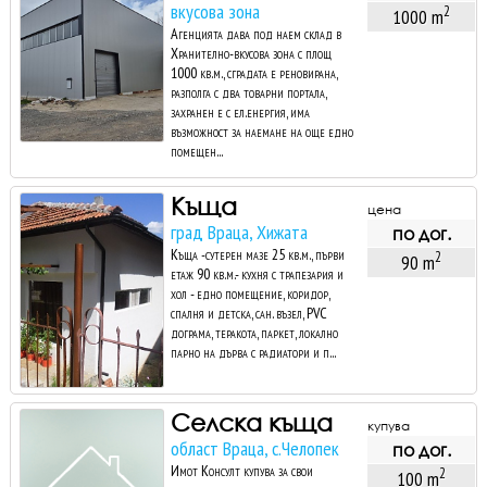
вкусова зона
2
1000 m
Агенцията дава под наем склад в
Хранително-вкусова зона с площ
1000 кв.м., сградата е реновирана,
разполга с два товарни портала,
захранен е с ел.енергия, има
възможност за наемане на още едно
помещен...
Къща
цена
град Враца, Хижата
по дог.
Къща -сутерен мазе 25 кв.м., първи
2
90 m
етаж 90 кв.м.- кухня с трапезария и
хол - едно помещение, коридор,
спалня и детска, сан. възел, PVC
дограма, теракота, паркет, локално
парно на дърва с радиатори и п...
Селска къща
купува
област Враца, с.Челопек
по дог.
Имот Консулт купува за свои
2
100 m