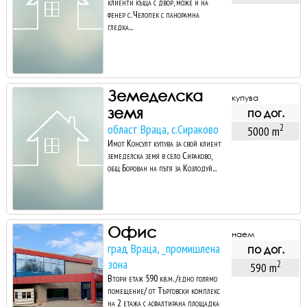
клиенти къща с двор, може и на
фенер с. Челопек с панорамна
гледка...
Земеделска
купува
земя
по дог.
област Враца, с.Сираково
2
5000 m
Имот Консулт купува за свой клиент
земеделска земя в село Сираково,
общ Борован на пътя за Козлодуй...
Офис
наем
град Враца, _промишлена
по дог.
зона
2
590 m
Втори етаж 590 кв.м. /едно голямо
помещение/ от Търговски комплекс
на 2 етажа с асфалтирана площадка