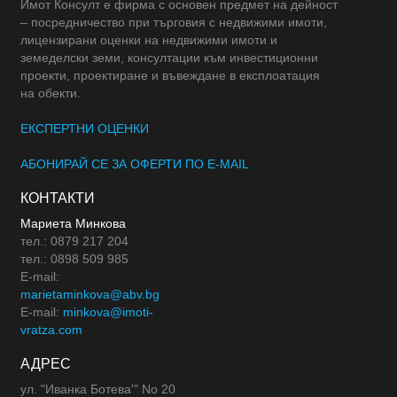
Имот Консулт е фирма с основен предмет на дейност
– посредничество при търговия с недвижими имоти,
лицензирани оценки на недвижими имоти и
земеделски земи, консултации към инвестиционни
проекти, проектиране и въвеждане в експлоатация
на обекти.
ЕКСПЕРТНИ ОЦЕНКИ
АБОНИРАЙ СЕ ЗА ОФЕРТИ ПО E-MAIL
КОНТАКТИ
Мариета Минкова
тел.: 0879 217 204
тел.: 0898 509 985
E-mail:
marietaminkova@abv.bg
E-mail:
minkova@imoti-
vratza.com
АДРЕС
ул. "Иванка Ботева'" No 20