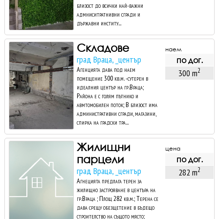
близост до всички най-важни
адмниситратнивни сгради и
държавни институ...
Складове
наем
град Враца, _център
по дог.
Агенцията дава под наем
2
300 m
помещение 300 кв.м. -сутерен в
идеалния център на гр.Враца;
Района е с голям пътнико и
авмтомобилен поток; В близост има
административни сгради, магазини,
спирка на градски тра...
Жилищни
цена
парцели
по дог.
град Враца, _център
2
282 m
Агнецията предлага терен за
жилищно застрояване в центъра на
гр.Враца ; Площ 282 кв.м.; Терена се
дава срещу обезщетение в бъдещо
строителство на същото място;