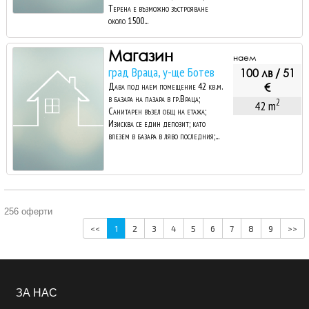
Терена е възможно зъстрояване
около 1500...
Магазин
наем
град Враца, у-ще Ботев
100 лв / 51
Дава под наем помещение 42 кв.м.
€
в базара на пазара в гр.Враца;
2
42 m
Санитарен възел общ на етажа;
Изисква се един депозит; като
влезем в базара в ляво последния;...
256 оферти
<<
1
2
3
4
5
6
7
8
9
>>
ЗА НАС