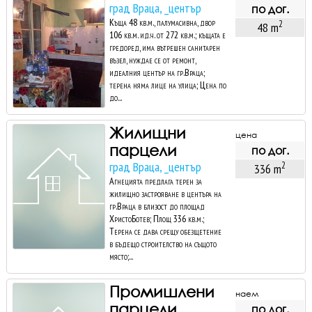
град Враца, _център
по дог.
Къща 48 кв.м., палумасивна, двор
2
48 m
106 кв.м. ид.ч. от 272 кв.м.; къщата е
гредоред, има вътрешен санитарен
възел, нуждае се от ремонт,
идеалния център на гр.Враца;
терена няма лице на улица; Цена по
до...
Жилищни
цена
парцели
по дог.
град Враца, _център
2
336 m
Агнецията предлага терен за
жилищно застрояване в центъра на
гр.Враца в близост до площад
ХристоБотев; Площ 336 кв.м.;
Терена се дава срещу обезщетение
в бъдещо строителство на същото
място;...
Промишлени
наем
парцели
по дог.