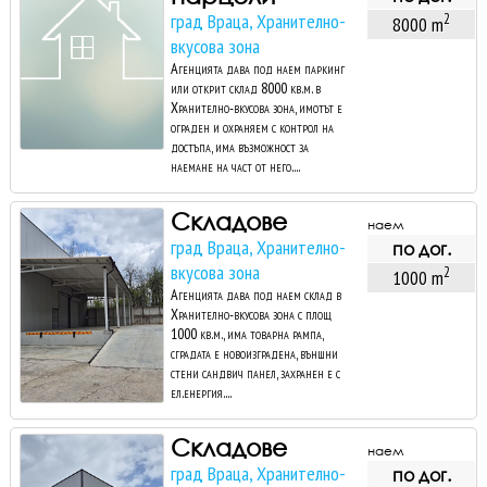
град Враца, Хранително-
2
8000 m
вкусова зона
Агенцията дава под наем паркинг
или открит склад 8000 кв.м. в
Хранително-вкусова зона, имотът е
ограден и охраняем с контрол на
достъпа, има възможност за
наемане на част от него....
Складове
наем
град Враца, Хранително-
по дог.
вкусова зона
2
1000 m
Агенцията дава под наем склад в
Хранително-вкусова зона с площ
1000 кв.м., има товарна рампа,
сградата е новоизградена, външни
стени сандвич панел, захранен е с
ел.енергия....
Складове
наем
град Враца, Хранително-
по дог.