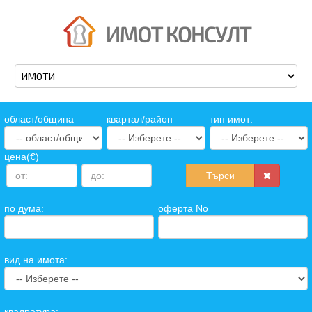
oбласт/община
квартал/район
тип имот:
цена(€)
Търси
по дума:
оферта No
вид на имота:
квадратура: