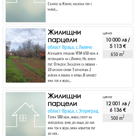
Сениче за Кулата; насипан път с
чакъл;...
Жилищни
цена
парцели
10 000 лв /
5 113 €
област Враца, с.Лиляче
2
Агенцията продава УПИ 650 кв.м. в
650 m
регулацията на с.Лиляче; На земен
път; Ограден; Засадени са овошки -
20 бр.сини сливи 5 бр.череша 2
кайсии и ябълка и круша; В близост
има ток и вода;...
Жилищни
цена
парцели
12 001 лв /
6 136 €
област Враца, с.Згориград
2
Терен 500 кв.м., равен, статут на
500 m
земеделска земя, до къщи, до нея
има ток и вода, няма асфалтов път
до нея...