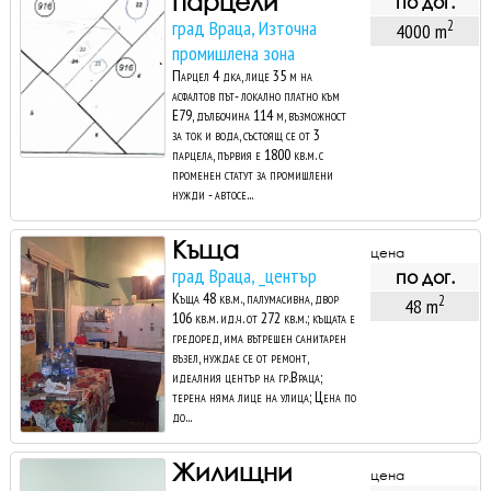
парцели
по дог.
град Враца, Източна
2
4000 m
промишлена зона
Парцел 4 дка, лице 35 м на
асфалтов път- локално платно към
Е79, дълбочина 114 м, възможност
за ток и вода, състоящ се от 3
парцела, първия е 1800 кв.м. с
променен статут за промишлени
нужди - автосе...
Къща
цена
град Враца, _център
по дог.
Къща 48 кв.м., палумасивна, двор
2
48 m
106 кв.м. ид.ч. от 272 кв.м.; къщата е
гредоред, има вътрешен санитарен
възел, нуждае се от ремонт,
идеалния център на гр.Враца;
терена няма лице на улица; Цена по
до...
Жилищни
цена