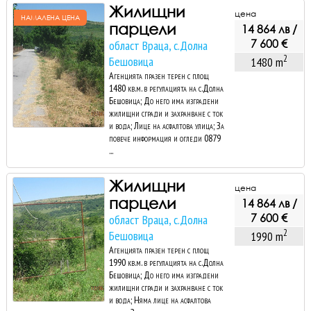
Жилищни
цена
НАМАЛЕНА ЦЕНА
парцели
14 864 лв /
7 600 €
област Враца, с.Долна
2
Бешовица
1480 m
Агенцията празен терен с площ
1480 кв.м. в регулацията на с.Долна
Бешовица; До него има изградени
жилищни сгради и захранване с ток
и вода; Лице на асфалтова улица; За
повече информация и огледи 0879
...
Жилищни
цена
парцели
14 864 лв /
7 600 €
област Враца, с.Долна
2
Бешовица
1990 m
Агенцията празен терен с площ
1990 кв.м. в регулацията на с.Долна
Бешовица; До него има изградени
жилищни сгради и захранване с ток
и вода; Няма лице на асфалтова