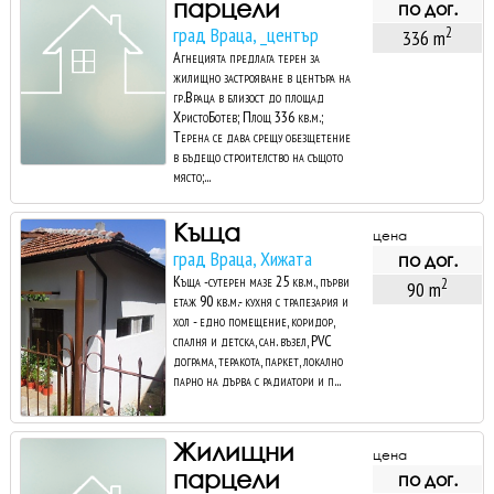
парцели
по дог.
град Враца, _център
2
336 m
Агнецията предлага терен за
жилищно застрояване в центъра на
гр.Враца в близост до площад
ХристоБотев; Площ 336 кв.м.;
Терена се дава срещу обезщетение
в бъдещо строителство на същото
място;...
Къща
цена
град Враца, Хижата
по дог.
Къща -сутерен мазе 25 кв.м., първи
2
90 m
етаж 90 кв.м.- кухня с трапезария и
хол - едно помещение, коридор,
спалня и детска, сан. възел, PVC
дограма, теракота, паркет, локално
парно на дърва с радиатори и п...
Жилищни
цена
парцели
по дог.