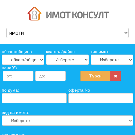
oбласт/община
квартал/район
тип имот:
цена(€)
Търси
по дума:
оферта No
вид на имота:
квадратура: