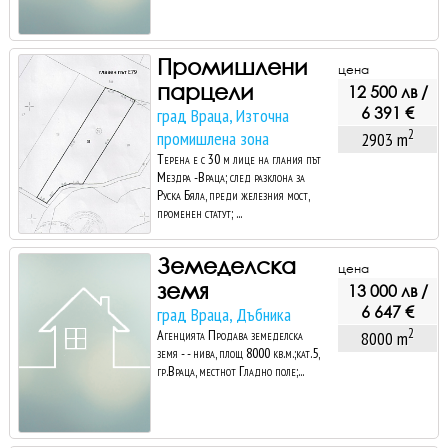
Промишлени
цена
парцели
12 500 лв /
6 391 €
град Враца, Източна
2
промишлена зона
2903 m
Терена е с 30 м лице на глания път
Мездра -Враца; след разклона за
Руска Бяла, преди железния мост,
променен статут; ...
Земеделска
цена
земя
13 000 лв /
6 647 €
град Враца, Дъбника
2
Агенцията Продава земеделска
8000 m
земя - - нива, площ 8000 кв.м.;кат.5,
гр.Враца, местнот Гладно поле;...