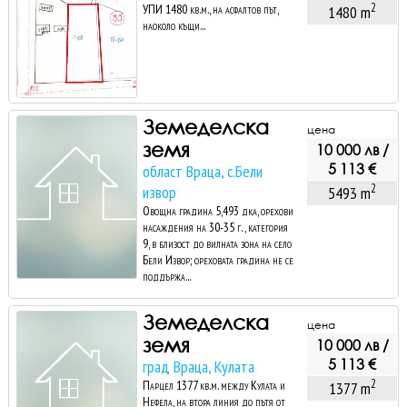
2
УПИ 1480 кв.м., на асфалтов път,
1480 m
наоколо къщи...
Земеделска
цена
земя
10 000 лв /
5 113 €
област Враца, с.Бели
2
извор
5493 m
Овощна градина 5,493 дка, орехови
насаждения на 30-35 г. , категория
9, в близост до вилната зона на село
Бели Извор; ореховата градина не се
поддържа...
Земеделска
цена
земя
10 000 лв /
5 113 €
град Враца, Кулата
2
Парцел 1377 кв.м. между Кулата и
1377 m
Нефела, на втора линия до пътя от