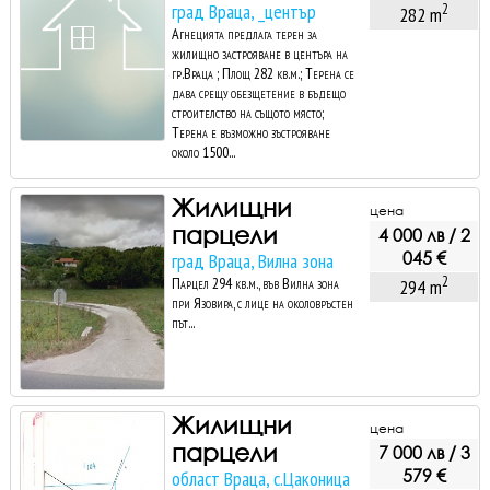
град Враца, _център
2
282 m
Агнецията предлага терен за
жилищно застрояване в центъра на
гр.Враца ; Площ 282 кв.м.; Терена се
дава срещу обезщетение в бъдещо
строителство на същото място;
Терена е възможно зъстрояване
около 1500...
Жилищни
цена
парцели
4 000 лв / 2
045 €
град Враца, Вилна зона
2
Парцел 294 кв.м., във Вилна зона
294 m
при Язовира, с лице на околовръстен
път...
Жилищни
цена
парцели
7 000 лв / 3
579 €
област Враца, с.Цаконица