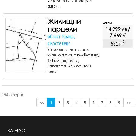
улица; За повече информация и
огледи ...
Жилищни
цена
парцели
14 999 лв /
7 669 €
област Враца,
2
с.Костелево
681 m
Урегулиран поземлен имон за
жилищно строителство - с.Костелево,
681 кв.м., лице на път,
непосредствена близост - ток и
вода...
194 оферти
<<
1
2
3
4
5
6
7
8
9
>>
ЗА НАС