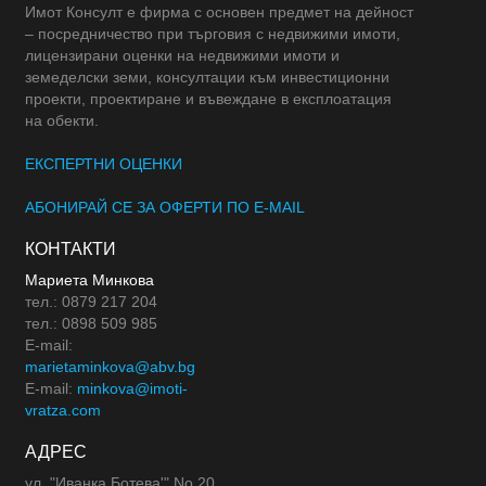
Имот Консулт е фирма с основен предмет на дейност
– посредничество при търговия с недвижими имоти,
лицензирани оценки на недвижими имоти и
земеделски земи, консултации към инвестиционни
проекти, проектиране и въвеждане в експлоатация
на обекти.
ЕКСПЕРТНИ ОЦЕНКИ
АБОНИРАЙ СЕ ЗА ОФЕРТИ ПО E-MAIL
КОНТАКТИ
Мариета Минкова
тел.: 0879 217 204
тел.: 0898 509 985
E-mail:
marietaminkova@abv.bg
E-mail:
minkova@imoti-
vratza.com
АДРЕС
ул. "Иванка Ботева'" No 20