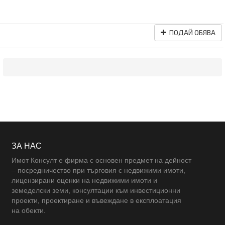
ПОДАЙ ОБЯВА
ЗА НАС
Имот Консулт е фирма с основен предмет на дейност
– посредничество при търговия с недвижими имоти,
лицензирани оценки на недвижими имоти и
земеделски земи, консултации към инвестиционни
проекти, проектиране и въвеждане в експлоатация
на обекти.