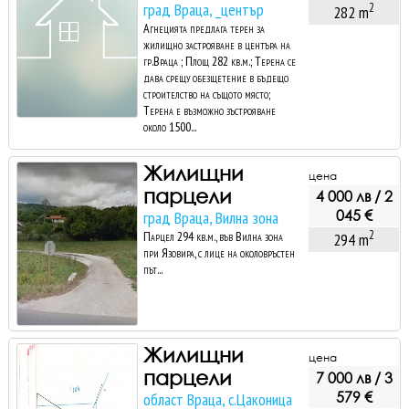
град Враца, _център
2
282 m
Агнецията предлага терен за
жилищно застрояване в центъра на
гр.Враца ; Площ 282 кв.м.; Терена се
дава срещу обезщетение в бъдещо
строителство на същото място;
Терена е възможно зъстрояване
около 1500...
Жилищни
цена
парцели
4 000 лв / 2
045 €
град Враца, Вилна зона
2
Парцел 294 кв.м., във Вилна зона
294 m
при Язовира, с лице на околовръстен
път...
Жилищни
цена
парцели
7 000 лв / 3
579 €
област Враца, с.Цаконица