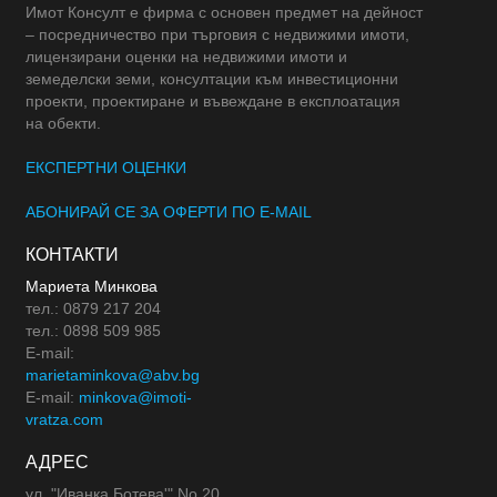
Имот Консулт е фирма с основен предмет на дейност
– посредничество при търговия с недвижими имоти,
лицензирани оценки на недвижими имоти и
земеделски земи, консултации към инвестиционни
проекти, проектиране и въвеждане в експлоатация
на обекти.
ЕКСПЕРТНИ ОЦЕНКИ
АБОНИРАЙ СЕ ЗА ОФЕРТИ ПО E-MAIL
КОНТАКТИ
Мариета Минкова
тел.: 0879 217 204
тел.: 0898 509 985
E-mail:
marietaminkova@abv.bg
E-mail:
minkova@imoti-
vratza.com
АДРЕС
ул. "Иванка Ботева'" No 20