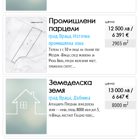
Промишлени
цена
парцели
12 500 лв /
6 391 €
град Враца, Източна
2
промишлена зона
2903 m
Терена е с 30 м лице на глания път
Мездра -Враца; след разклона за
Руска Бяла, преди железния мост,
променен статут; ...
Земеделска
цена
земя
13 000 лв /
6 647 €
град Враца, Дъбника
2
Агенцията Продава земеделска
8000 m
земя - - нива, площ 8000 кв.м.;кат.5,
гр.Враца, местнот Гладно поле;...