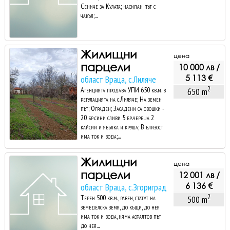
Сениче за Кулата; насипан път с
чакъл;...
Жилищни
цена
парцели
10 000 лв /
5 113 €
област Враца, с.Лиляче
2
Агенцията продава УПИ 650 кв.м. в
650 m
регулацията на с.Лиляче; На земен
път; Ограден; Засадени са овошки -
20 бр.сини сливи 5 бр.череша 2
кайсии и ябълка и круша; В близост
има ток и вода;...
Жилищни
цена
парцели
12 001 лв /
6 136 €
област Враца, с.Згориград
2
Терен 500 кв.м., равен, статут на
500 m
земеделска земя, до къщи, до нея
има ток и вода, няма асфалтов път
до нея...