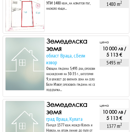
2
УПИ 1480 кв.м., на асфалтов път,
1480 m
наоколо къщи...
Земеделска
цена
земя
10 000 лв /
5 113 €
област Враца, с.Бели
2
извор
5493 m
Овощна градина 5,493 дка, орехови
насаждения на 30-35 г. , категория
9, в близост до вилната зона на село
Бели Извор; ореховата градина не се
поддържа...
Земеделска
цена
земя
10 000 лв /
5 113 €
град Враца, Кулата
2
Парцел 1377 кв.м. между Кулата и
1377 m
Нефела, на втора линия до пътя от