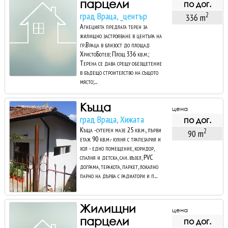
парцели
по дог.
град Враца, _център
2
336 m
Агнецията предлага терен за
жилищно застрояване в центъра на
гр.Враца в близост до площад
ХристоБотев; Площ 336 кв.м.;
Терена се дава срещу обезщетение
в бъдещо строителство на същото
място;...
Къща
цена
град Враца, Хижата
по дог.
Къща -сутерен мазе 25 кв.м., първи
2
90 m
етаж 90 кв.м.- кухня с трапезария и
хол - едно помещение, коридор,
спалня и детска, сан. възел, PVC
дограма, теракота, паркет, локално
парно на дърва с радиатори и п...
Жилищни
цена
парцели
по дог.