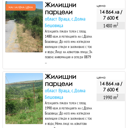
Жилищни
цена
НАМАЛЕНА ЦЕНА
парцели
14 864 лв /
7 600 €
област Враца, с.Долна
2
Бешовица
1480 m
Агенцията празен терен с площ
1480 кв.м. в регулацията на с.Долна
Бешовица; До него има изградени
жилищни сгради и захранване с ток
и вода; Лице на асфалтова улица; За
повече информация и огледи 0879
...
Жилищни
цена
парцели
14 864 лв /
7 600 €
област Враца, с.Долна
2
Бешовица
1990 m
Агенцията празен терен с площ
1990 кв.м. в регулацията на с.Долна
Бешовица; До него има изградени
жилищни сгради и захранване с ток
и вода; Няма лице на асфалтова