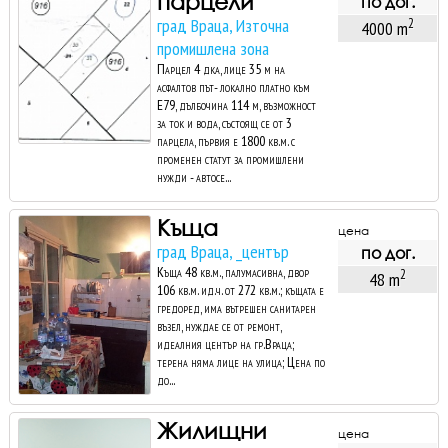
парцели
по дог.
град Враца, Източна
2
4000 m
промишлена зона
Парцел 4 дка, лице 35 м на
асфалтов път- локално платно към
Е79, дълбочина 114 м, възможност
за ток и вода, състоящ се от 3
парцела, първия е 1800 кв.м. с
променен статут за промишлени
нужди - автосе...
Къща
цена
град Враца, _център
по дог.
Къща 48 кв.м., палумасивна, двор
2
48 m
106 кв.м. ид.ч. от 272 кв.м.; къщата е
гредоред, има вътрешен санитарен
възел, нуждае се от ремонт,
идеалния център на гр.Враца;
терена няма лице на улица; Цена по
до...
Жилищни
цена