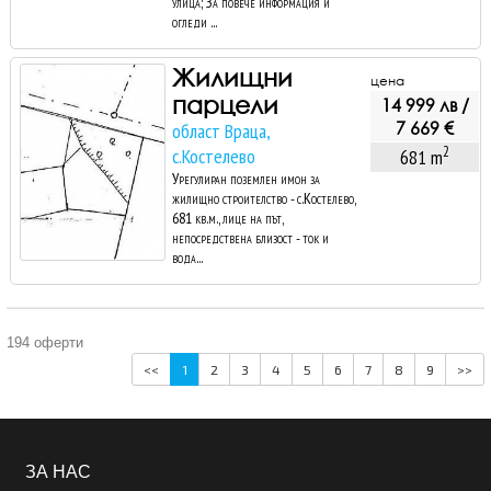
улица; За повече информация и
огледи ...
Жилищни
цена
парцели
14 999 лв /
7 669 €
област Враца,
2
с.Костелево
681 m
Урегулиран поземлен имон за
жилищно строителство - с.Костелево,
681 кв.м., лице на път,
непосредствена близост - ток и
вода...
194 оферти
<<
1
2
3
4
5
6
7
8
9
>>
ЗА НАС