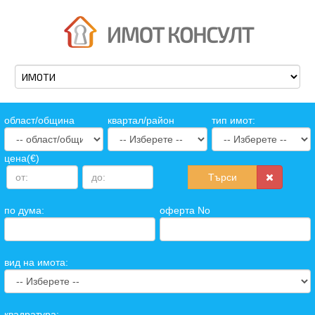
oбласт/община
квартал/район
тип имот:
цена(€)
Търси
по дума:
оферта No
вид на имота:
квадратура: