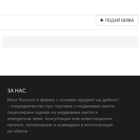
ПОДАЙ ОБЯВА
ЗА НАС
Имот Консулт е фирма с основен предмет на дейност
– посредничество при търговия с недвижими имоти,
лицензирани оценки на недвижими имоти и
земеделски земи, консултации към инвестиционни
проекти, проектиране и въвеждане в експлоатация
на обекти.