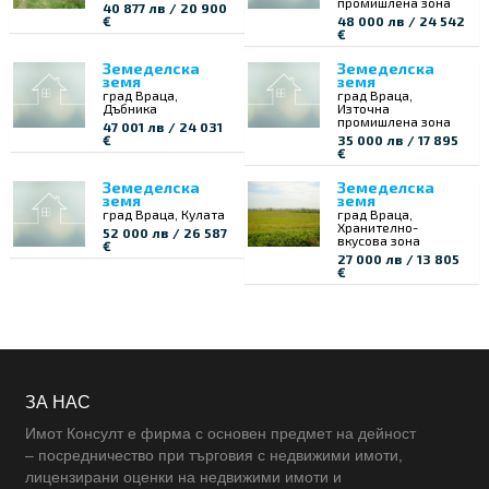
промишлена зона
40 877 лв / 20 900
€
48 000 лв / 24 542
€
Земеделска
Земеделска
земя
земя
град Враца,
град Враца,
Дъбника
Източна
промишлена зона
47 001 лв / 24 031
€
35 000 лв / 17 895
€
Земеделска
Земеделска
земя
земя
град Враца, Кулата
град Враца,
Хранително-
52 000 лв / 26 587
вкусова зона
€
27 000 лв / 13 805
€
ЗА НАС
Имот Консулт е фирма с основен предмет на дейност
– посредничество при търговия с недвижими имоти,
лицензирани оценки на недвижими имоти и