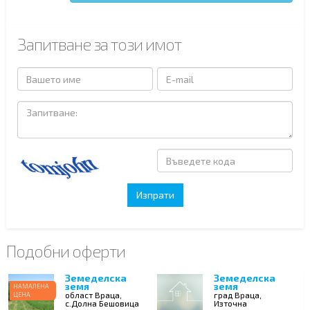
Запитване за този имот
Подобни оферти
Земеделска
Земеделска
земя
земя
НАМАЛЕНА
област Враца,
град Враца,
ЦЕНА
с.Долна Бешовица
Източна