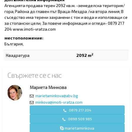
Агенцията продава терен 2092 кв.м. -земеделска територия/
гора; Района до главен път Враца-Мездра /на втора линия; В
съседство има терени захранени с ток и вода и използващи се
за стопански цели; За повече информация и огледи- 0879 217
204 www.imoti-vratza.com
местоположение:
България,
2
Квадратура
2092 m
Свържете се с нас
Мариета Минкова
marietaminkova@abv.bg
minkova@imoti-vratza.com
0879 217 204
0898 509 985
marietaminkova