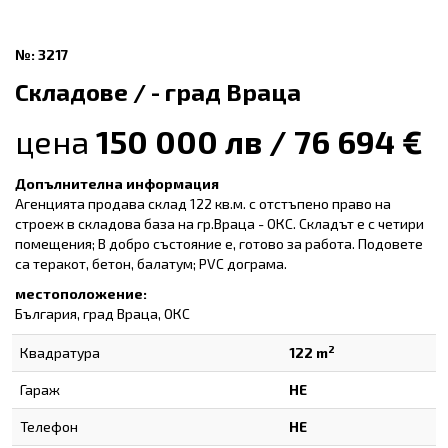
№: 3217
Складове / - град Враца
цена
150 000 лв / 76 694 €
Допълнителна информация
Агенцията продава склад 122 кв.м. с отстъпено право на
строеж в складова база на гр.Враца - ОКС. Складът е с четири
помещения; В добро състояние е, готово за работа. Подовете
са теракот, бетон, балатум; PVC дограма.
местоположение:
България, град Враца, ОКС
2
Квадратура
122 m
Гараж
НЕ
Телефон
НЕ