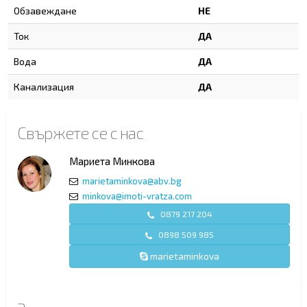
Обзавеждане
НЕ
Ток
ДА
Вода
ДА
Канализация
ДА
Свържете се с нас
Мариета Минкова
marietaminkova@abv.bg
minkova@imoti-vratza.com
0879 217 204
0898 509 985
marietaminkova