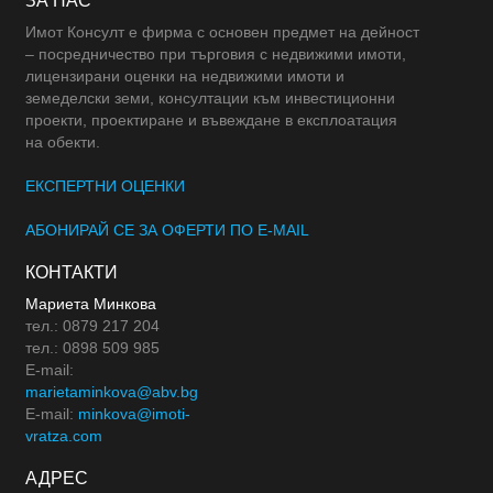
ЗА НАС
Имот Консулт е фирма с основен предмет на дейност
– посредничество при търговия с недвижими имоти,
лицензирани оценки на недвижими имоти и
земеделски земи, консултации към инвестиционни
проекти, проектиране и въвеждане в експлоатация
на обекти.
ЕКСПЕРТНИ ОЦЕНКИ
АБОНИРАЙ СЕ ЗА ОФЕРТИ ПО E-MAIL
КОНТАКТИ
Мариета Минкова
тел.: 0879 217 204
тел.: 0898 509 985
E-mail:
marietaminkova@abv.bg
E-mail:
minkova@imoti-
vratza.com
АДРЕС