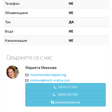
Телефон
НЕ
Обзавеждане
НЕ
Ток
ДА
Вода
НЕ
Канализация
НЕ
Свържете се с нас
Мариета Минкова
marietaminkova@abv.bg
minkova@imoti-vratza.com
0879 217 204
0898 509 985
marietaminkova