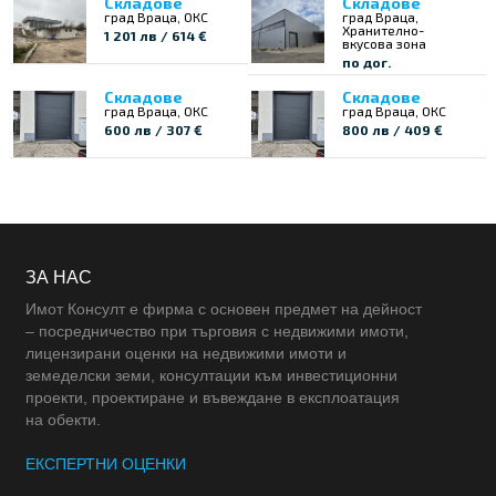
Складове
Складове
град Враца, ОКС
град Враца,
Хранително-
1 201 лв / 614 €
вкусова зона
по дог.
Складове
Складове
град Враца, ОКС
град Враца, ОКС
600 лв / 307 €
800 лв / 409 €
ЗА НАС
Имот Консулт е фирма с основен предмет на дейност
– посредничество при търговия с недвижими имоти,
лицензирани оценки на недвижими имоти и
земеделски земи, консултации към инвестиционни
проекти, проектиране и въвеждане в експлоатация
на обекти.
ЕКСПЕРТНИ ОЦЕНКИ