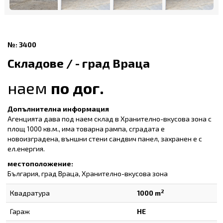
№: 3400
Складове / - град Враца
наем
по дог.
Допълнителна информация
Агенцията дава под наем склад в Хранително-вкусова зона с
площ 1000 кв.м., има товарна рампа, сградата е
новоизградена, външни стени сандвич панел, захранен е с
ел.енергия.
местоположение:
България, град Враца, Хранително-вкусова зона
2
Квадратура
1000 m
Гараж
НЕ