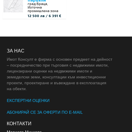
град Враца,
Източна
промишлена зона
12 500 лв / 6 391 €
ЗА НАС
Имот Консулт е фирма с основен предмет на дейност
– посредничество при търговия с недвижими имоти,
лицензирани оценки на недвижими имоти и
земеделски земи, консултации към инвестиционни
проекти, проектиране и въвеждане в експлоатация
на обекти.
ЕКСПЕРТНИ ОЦЕНКИ
АБОНИРАЙ СЕ ЗА ОФЕРТИ ПО E-MAIL
КОНТАКТИ