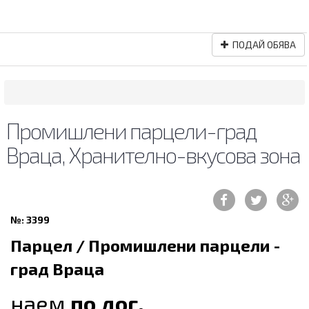
ПОДАЙ ОБЯВА
Промишлени парцели-град
Враца, Хранително-вкусова зона
№: 3399
Парцел / Промишлени парцели -
град Враца
наем
по дог.