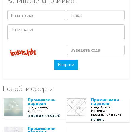
Запитване за този имот
Подобни оферти
Промишлени
Промишлени
парцели
парцели
град Враца,
град Враца,
Дъбника
Източна
промишлена зона
3 000 лв / 1 534 €
по дог.
Промишлени
парцели