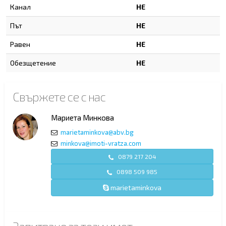
Канал
НЕ
Път
НЕ
Равен
НЕ
Обезщетение
НЕ
Свържете се с нас
Мариета Минкова
marietaminkova@abv.bg
minkova@imoti-vratza.com
0879 217 204
0898 509 985
marietaminkova