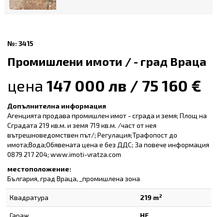
№: 3415
Промишлени имоти / - град Враца
цена
147 000 лв / 75 160 €
Допълнителна информация
Агенцията продава промишлен имот - сграда и земя; Площ на
Сградата 219 кв.м. и земя 719 кв.м. /част от нея
вътрешноведомствен път/; Регулация;Трафопост до
имота;Вода;Обявената цена е без ДДС; За повече информация
0879 217 204; www.imoti-vratza.com
местоположение:
България, град Враца, _промишлена зона
2
Квадратура
219 m
Гараж
НЕ