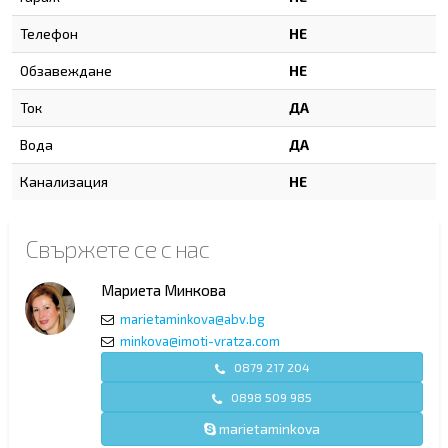
Телефон
НЕ
Обзавеждане
НЕ
Ток
ДА
Вода
ДА
Канализация
НЕ
Свържете се с нас
Мариета Минкова
marietaminkova@abv.bg
minkova@imoti-vratza.com
0879 217 204
0898 509 985
marietaminkova