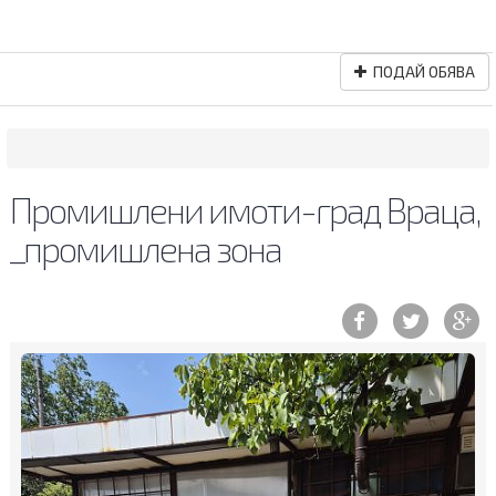
ПОДАЙ ОБЯВА
Промишлени имоти-град Враца,
_промишлена зона
Previous
Ne