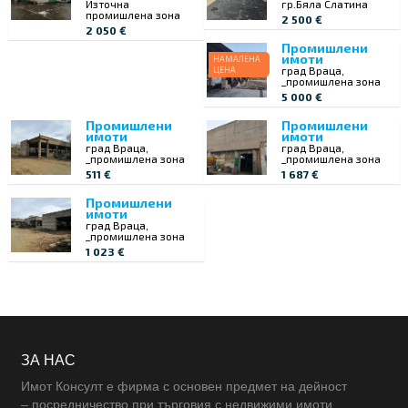
Източна
гр.Бяла Слатина
промишлена зона
2 500 €
2 050 €
Промишлени
имоти
НАМАЛЕНА
град Враца,
ЦЕНА
_промишлена зона
5 000 €
Промишлени
Промишлени
имоти
имоти
град Враца,
град Враца,
_промишлена зона
_промишлена зона
511 €
1 687 €
Промишлени
имоти
град Враца,
_промишлена зона
1 023 €
ЗА НАС
Имот Консулт е фирма с основен предмет на дейност
– посредничество при търговия с недвижими имоти,