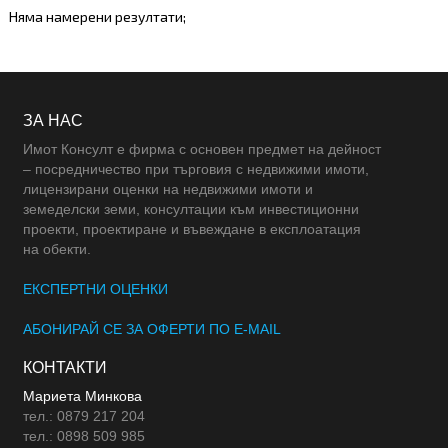
Няма намерени резултати;
ЗА НАС
Имот Консулт е фирма с основен предмет на дейност
– посредничество при търговия с недвижими имоти,
лицензирани оценки на недвижими имоти и
земеделски земи, консултации към инвестиционни
проекти, проектиране и въвеждане в експлоатация
на обекти.
ЕКСПЕРТНИ ОЦЕНКИ
АБОНИРАЙ СЕ ЗА ОФЕРТИ ПО E-MAIL
КОНТАКТИ
Мариета Минкова
тел.: 0879 217 204
тел.: 0898 509 985