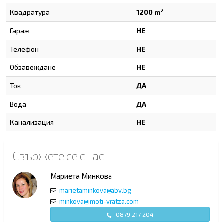
2
Квадратура
1200 m
Гараж
НЕ
Телефон
НЕ
Обзавеждане
НЕ
Ток
ДА
Вода
ДА
Канализация
НЕ
Свържете се с нас
Мариета Минкова
marietaminkova@abv.bg
minkova@imoti-vratza.com
0879 217 204