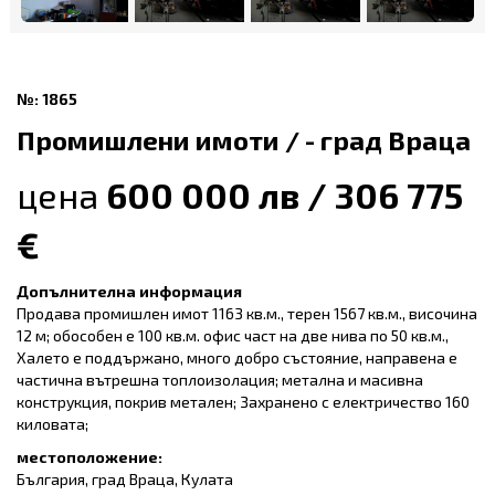
№: 1865
Промишлени имоти / - град Враца
цена
600 000 лв / 306 775
€
Допълнителна информация
Продава промишлен имот 1163 кв.м., терен 1567 кв.м., височина
12 м; обособен е 100 кв.м. офис част на две нива по 50 кв.м.,
Халето е поддържано, много добро състояние, направена е
частична вътрешна топлоизолация; метална и масивна
конструкция, покрив метален; Захранено с електричество 160
киловата;
местоположение:
България, град Враца, Кулата