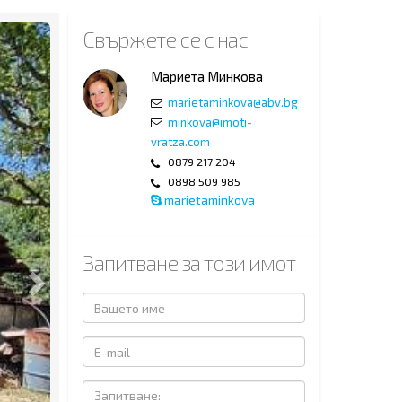
Next
Свържете се с нас
Мариета Минкова
marietaminkova@abv.bg
minkova@imoti-
vratza.com
0879 217 204
0898 509 985
marietaminkova
Запитване за този имот