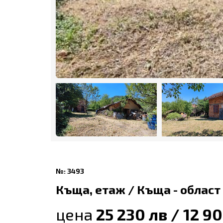
№: 3493
Къща, етаж / Къща - област
цена
25 230 лв / 12 9