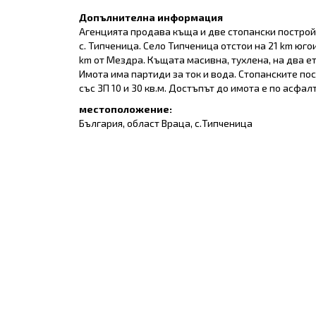
Допълнителна информация
Агенцията продава къща и две стопански постройк
с. Типченица. Село Типченица отстои на 21 km юго
km от Мездра. Къщата масивна, тухлена, на два ета
Имота има партиди за ток и вода. Стопанските по
със ЗП 10 и 30 кв.м. Достъпът до имота е по асфалт
местоположение:
България, област Враца, с.Типченица