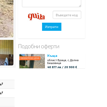
Подобни оферти
Къща
НАМАЛЕНА ЦЕНА
област Враца, с.Долна
Бешовица
40 877 лв / 20 900 €
2
m
2
m