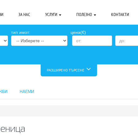
НИ
ЗА НАС
УСЛУГИ
ПОЛЕЗНО
КОНТАКТИ
тип имот:
цена(€)
РАЗШИРЕНО ТЪРСЕНЕ
ЖБИ
НАЕМИ
ченица