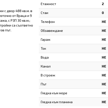
Етажност
2
и с двор 488 кв.м. в
Стаи
0
източно от Враца и 9
жа, с РЗП 30 кв.м.;
Телефон
НЕ
стройки са съответно
ов път.
Обзавеждане
НЕ
Гараж
НЕ
Ток
НЕ
Вода
НЕ
Канал
НЕ
В строеж
НЕ
Път
НЕ
Гледка към море
НЕ
Гледка към планина
НЕ