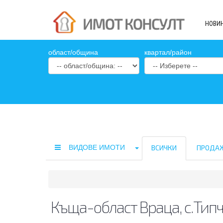
НОВИ
oбласт/община
квартал/район
ВИДОВЕ ИМОТИ
ВСИЧКИ
ПРОДА
Къща-област Враца, с.Тип