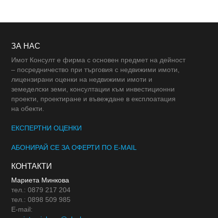
ЗА НАС
Имот Консулт е фирма с основен предмет на дейност
– посредничество при търговия с недвижими имоти,
лицензирани оценки на недвижими имоти и
земеделски земи, консултации към инвестиционни
проекти, проектиране и въвеждане в експлоатация
на обекти.
ЕКСПЕРТНИ ОЦЕНКИ
АБОНИРАЙ СЕ ЗА ОФЕРТИ ПО E-MAIL
КОНТАКТИ
Мариета Минкова
тел.: 0879 217 204
тел.: 0898 509 985
E-mail: