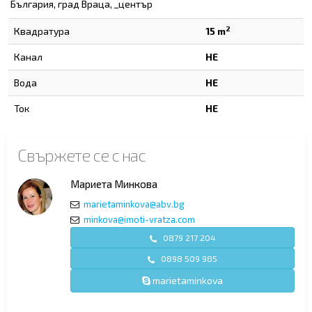
България, град Враца, _център
2
Квадратура
15 m
Канал
НЕ
Вода
НЕ
Ток
НЕ
Свържете се с нас
Мариета Минкова
marietaminkova@abv.bg
minkova@imoti-vratza.com
0879 217 204
0898 509 985
marietaminkova