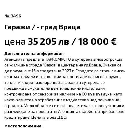
№: 3496
Гаражи / - град Враца
цена
35 205 лв / 18 000 €
Допълнителна информация
Агенцията предлага ПАРКОМЯСТО в сутерена в новострояща
се жилищна сграда "Вазов" в центъра на гр.Враца; Очаква се
да получи акт 16 в средата на 2027 г. Сградата се строи с висок
клас материали и технологии за постигане на високо шумо-,
топло- и хидро- изолиране. За гаража в сутерена се
предвижда смукателна вентилационна инсталация,
контролирана от сензори за наличие на СО във въздуха, като
изхвърлянето на отработения въздух става над покрива на
сградата. Моля обадете се и си запазете час за консултация и
разглеждане на проектите; Агенцията съдейства при банково
кредитиране; Цената е без ДДС;
местоположение: