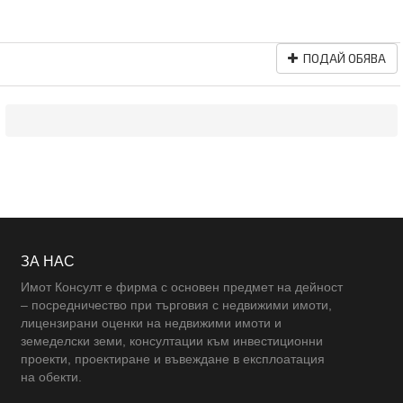
ПОДАЙ ОБЯВА
ЗА НАС
Имот Консулт е фирма с основен предмет на дейност
– посредничество при търговия с недвижими имоти,
лицензирани оценки на недвижими имоти и
земеделски земи, консултации към инвестиционни
проекти, проектиране и въвеждане в експлоатация
на обекти.