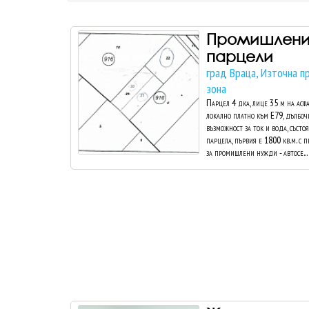
Промишлен
парцели
град Враца, Източна 
зона
Парцел 4 дка, лице 35 м на асфа
локално платно към Е79, дълбоч
възможност за ток и вода, състо
парцела, първия е 1800 кв.м. с 
за промишлени нужди - автосе...