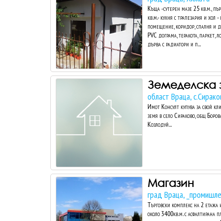
Къща -сутерен мазе 25 кв.м., пъ
кв.м.- кухня с трапезария и хол -
помещение, коридор, спалня и дет
PVC дограма, теракота, паркет, 
дърва с радиатори и п...
Земеделска 
област Враца, с.Сирако
Имот Консулт купува за свой кл
земя в село Сираково, общ Боров
Козлодуй...
Магазин
град Враца, _промишле
Търговски комплекс на 2 етажа 
около 3400кв.м. с асфалтирана 