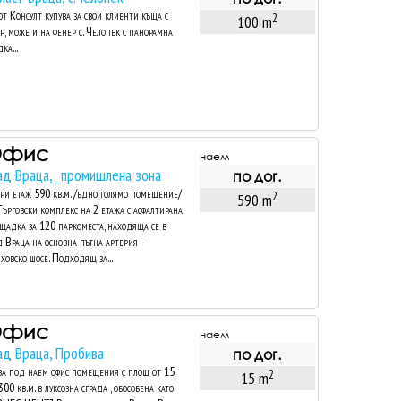
т Консулт купува за свои клиенти къща с
2
100 m
р, може и на фенер с. Челопек с панорамна
ка...
Офис
наем
ад Враца, _промишлена зона
по дог.
ри етаж 590 кв.м. /едно голямо помещение/
2
590 m
Търговски комплекс на 2 етажа с асфалтирана
щадка за 120 паркоместа, находяща се в
д Враца на основна пътна артерия -
ховско шосе. Подходящ за...
Офис
наем
ад Враца, Пробива
по дог.
а под наем офис помещения с площ от 15
2
15 m
300 кв.м. в луксозна сграда , обособена като