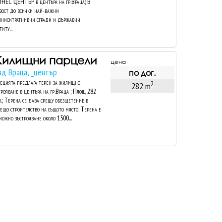
НЕС ЦЕНТЪР в центъра на гр.Враца; В
зост до всички най-важни
ниситратнивни сгради и държавни
иту...
илищни парцели
цена
ад Враца, _център
по дог.
ецията предлага терен за жилищно
2
282 m
трояване в центъра на гр.Враца ; Площ 282
м.; Терена се дава срещу обезщетение в
ещо строителство на същото място; Терена е
можно зъстрояване около 1500...