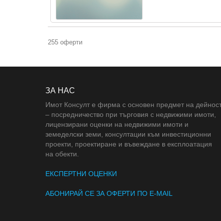
255 оферти
ЗА НАС
Имот Консулт е фирма с основен предмет на дейнос
– посредничество при търговия с недвижими имоти,
лицензирани оценки на недвижими имоти и
земеделски земи, консултации към инвестиционни
проекти, проектиране и въвеждане в експлоатация
на обекти.
ЕКСПЕРТНИ ОЦЕНКИ
АБОНИРАЙ СЕ ЗА ОФЕРТИ ПО E-MAIL