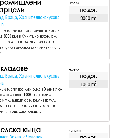
ромишлени
наем
арцели
по дог.
ад Враца, Хранително-вкусова
2
8000 m
на
нцията дава под наем паркинг или открит
ад 8000 кв.м. в Хранително-вкусова зона,
тът е ограден и охраняем с контрол на
тъпа, има възможност за наемане на част от
....
кладове
наем
ад Враца, Хранително-вкусова
по дог.
на
2
1000 m
нцията дава под наем склад в Хранително-
сова зона с площ 1000 кв.м., сградата е
овирана, разполга с два товарни портала,
ранен е с ел.енергия, има възможност за
мане на още едно помещен...
елска къща
купува
ласт Враца, с.Челопек
по дог.