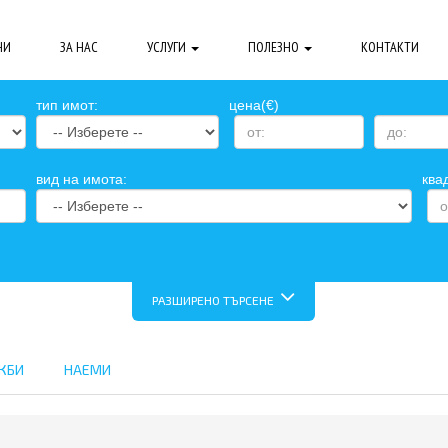
НИ
ЗА НАС
УСЛУГИ
ПОЛЕЗНО
КОНТАКТИ
тип имот:
цена(€)
вид на имота:
ква
РАЗШИРЕНО ТЪРСЕНЕ
ЖБИ
НАЕМИ