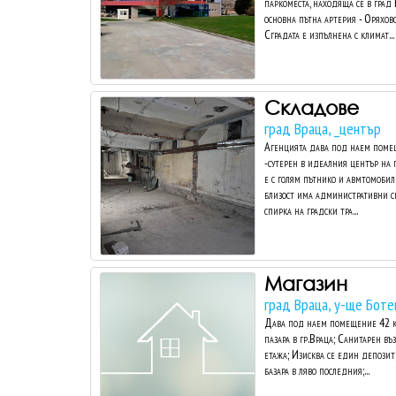
паркоместа, находяща се в град
основна пътна артерия - Оряховс
Сградата е изпълнена с климат...
Складове
град Враца, _център
Агенцията дава под наем помещ
-сутерен в идеалния център на 
е с голям пътнико и авмтомобил
близост има административни сг
спирка на градски тра...
Магазин
град Враца, у-ще Боте
Дава под наем помещение 42 кв.
пазара в гр.Враца; Санитарен въ
етажа; Изисква се един депозит;
базара в ляво последния;...