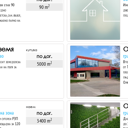
рви етаж 90
Имо
2
90 m
 едно
дво
ска, сан. възел,
глед
локално парно на
земя
купува
во
гр
по дог.
иент земеделска
Вто
2
5000 m
ан на пътя за
от 
пло
гра
Оря
наем
на зона
гр
по дог.
и сутерен РЗП
Дав
2
3400 m
площадка за 120
до 