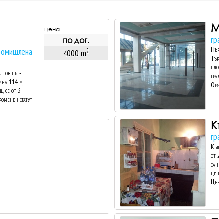
и
М
цена
гр
по дог.
Пър
промишлена
2
4000 m
Тър
пло
лтов път-
гра
ина 114 м,
Оря
ящ се от 3
променен статут
К
гр
Къщ
от 
сан
цен
Цен