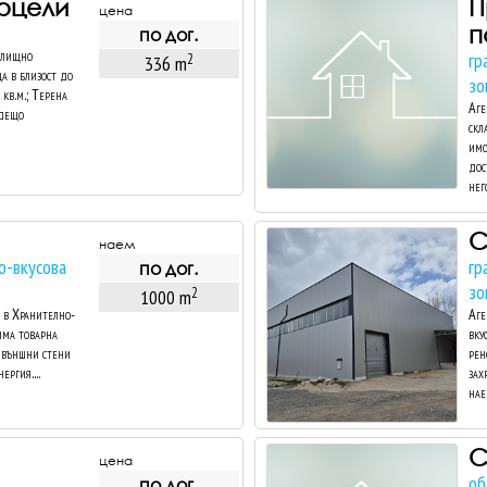
рцели
П
цена
п
по дог.
илищно
гр
2
336 m
ца в близост до
зо
кв.м.; Терена
Аге
ъдещо
скл
имо
дос
него
С
наем
о-вкусова
гр
по дог.
зо
2
1000 m
 в Хранително-
Аге
 има товарна
вку
, външни стени
рен
ергия....
зах
нае
С
цена
об
по дог.