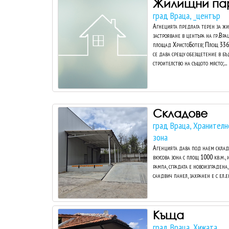
Жилищни па
град Враца, _център
Агнецията предлага терен за ж
застрояване в центъра на гр.Вра
площад ХристоБотев; Площ 336 
се дава срещу обезщетение в б
строителство на същото място;...
Складове
град Враца, Хранителн
зона
Агенцията дава под наем склад
вкусова зона с площ 1000 кв.м.,
рампа, сградата е новоизградена
сандвич панел, захранен е с ел.ен
Къща
град Враца, Хижата