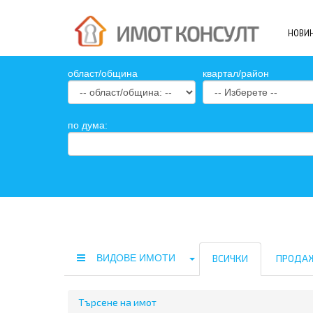
НОВИ
oбласт/община
квартал/район
по дума:
ВИДОВЕ ИМОТИ
ВСИЧКИ
ПРОДА
Търсене на имот