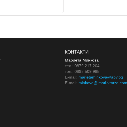
КОНТАКТИ
т
Мариета Минкова
тел.: 0879 217 204
тел.: 0898 509 985
E-mail:
marietaminkova@abv.bg
E-mail:
minkova@imoti-vratza.co