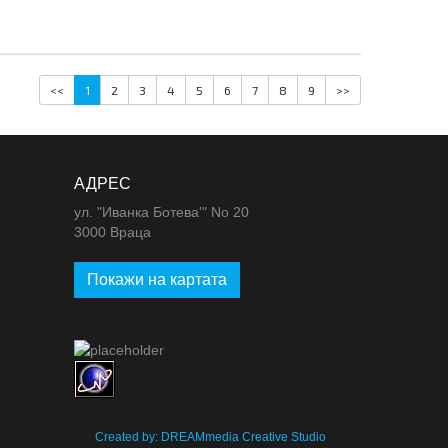
<<
1
2
3
4
5
6
7
8
9
>>
АДРЕС
ул. "Иванка Ботева'" No 20
3000 Враца
Покажи на картата
m
Created by: DREAMmedia Creative Studio