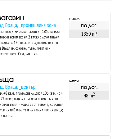
агазин
наем
ад Враца, _промишлена зона
по дог.
во ново /търговски площи / - 1850 кв.м. от
2
1850 m
говски комплекс на 2 етажа с асфалтирана
щадка за 120 паркоместа, находяща се в
д Враца на основна пътна артерия -
ховско шосе. Сградата е из...
ъща
цена
ад Враца, _център
по дог.
а 48 кв.м., палумасивна, двор 106 кв.м. ид.ч.
2
48 m
272 кв.м.; къщата е гредоред, има вътрешен
итарен възел, нуждае се от ремонт, идеалния
тър на гр.Враца; терена няма лице на улица;
а по до...