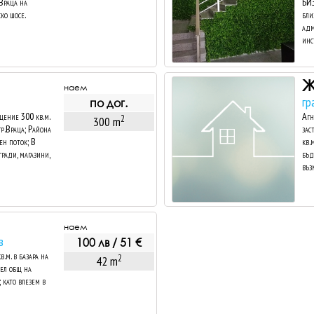
 Враца на
БИЗ
ко шосе.
бли
адм
инст
Ж
наем
гр
по дог.
ение 300 кв.м.
Агн
2
300 m
гр.Враца; Района
зас
ен поток; В
кв.
ради, магазини,
бъд
въз
наем
в
100 лв / 51 €
м. в базара на
2
42 m
зел общ на
 като влезем в