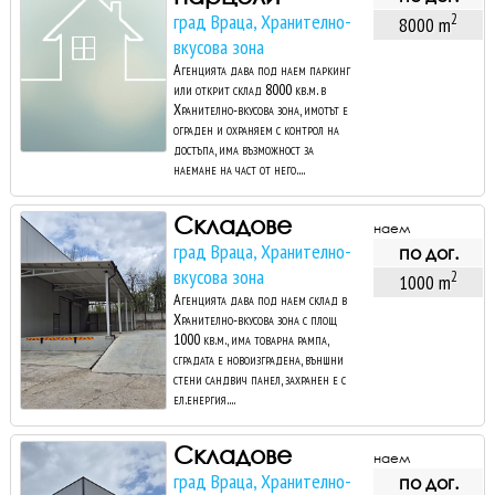
град Враца, Хранително-
2
8000 m
вкусова зона
Агенцията дава под наем паркинг
или открит склад 8000 кв.м. в
Хранително-вкусова зона, имотът е
ограден и охраняем с контрол на
достъпа, има възможност за
наемане на част от него....
Складове
наем
град Враца, Хранително-
по дог.
вкусова зона
2
1000 m
Агенцията дава под наем склад в
Хранително-вкусова зона с площ
1000 кв.м., има товарна рампа,
сградата е новоизградена, външни
стени сандвич панел, захранен е с
ел.енергия....
Складове
наем
град Враца, Хранително-
по дог.