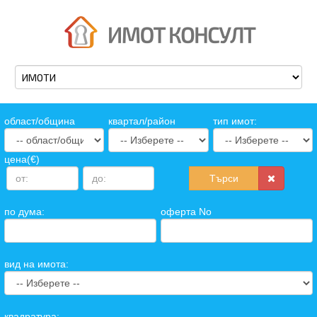
oбласт/община
квартал/район
тип имот:
цена(€)
Търси
по дума:
оферта No
вид на имота:
квадратура: