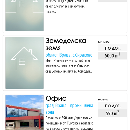
клиенти къща с двор, може и на
фенер с. Челопек с панорамна
гледка...
Земеделска
купува
земя
по дог.
област Враца, с.Сираково
2
5000 m
Имот Консулт купува за свой клиент
земеделска земя в село Сираково,
общ Борован на пътя за Козлодуй...
Офис
наем
град Враца, _промишлена
по дог.
зона
2
590 m
Втори етаж 590 кв.м. /едно голямо
помещение/ от Търговски комплекс
на 2 етажа с асфалтирана площадка