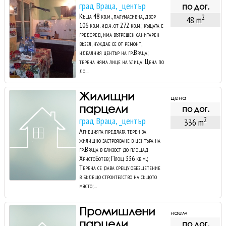
град Враца, _център
по дог.
Къща 48 кв.м., палумасивна, двор
2
48 m
106 кв.м. ид.ч. от 272 кв.м.; къщата е
гредоред, има вътрешен санитарен
възел, нуждае се от ремонт,
идеалния център на гр.Враца;
терена няма лице на улица; Цена по
до...
Жилищни
цена
парцели
по дог.
град Враца, _център
2
336 m
Агнецията предлага терен за
жилищно застрояване в центъра на
гр.Враца в близост до площад
ХристоБотев; Площ 336 кв.м.;
Терена се дава срещу обезщетение
в бъдещо строителство на същото
място;...
Промишлени
наем
парцели
по дог.