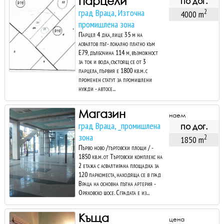
парцели
по дог.
град Враца, Източна
2
4000 m
промишлена зона
Парцел 4 дка, лице 35 м на
асфалтов път- локално платно към
Е79, дълбочина 114 м, възможност
за ток и вода, състоящ се от 3
парцела, първия е 1800 кв.м. с
променен статут за промишлени
нужди - автосе...
Магазин
наем
град Враца, _промишлена
по дог.
зона
2
1850 m
Първо ново /търговски площи / -
1850 кв.м. от Търговски комплекс на
2 етажа с асфалтирана площадка за
120 паркоместа, находяща се в град
Враца на основна пътна артерия -
Оряховско шосе. Сградата е из...
Къща
цена