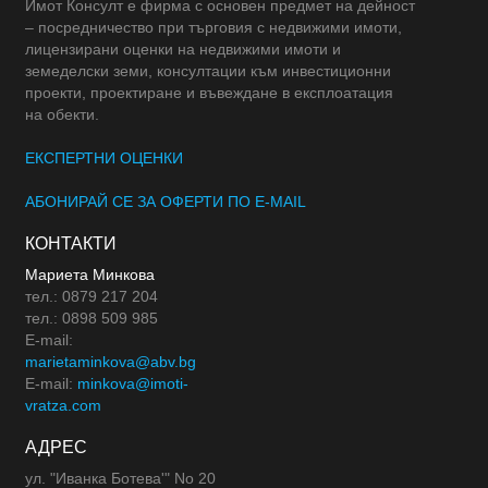
Имот Консулт е фирма с основен предмет на дейност
– посредничество при търговия с недвижими имоти,
лицензирани оценки на недвижими имоти и
земеделски земи, консултации към инвестиционни
проекти, проектиране и въвеждане в експлоатация
на обекти.
ЕКСПЕРТНИ ОЦЕНКИ
АБОНИРАЙ СЕ ЗА ОФЕРТИ ПО E-MAIL
КОНТАКТИ
Мариета Минкова
тел.: 0879 217 204
тел.: 0898 509 985
E-mail:
marietaminkova@abv.bg
E-mail:
minkova@imoti-
vratza.com
АДРЕС
ул. "Иванка Ботева'" No 20