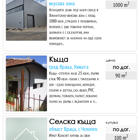
вкусова зона
2
1000 m
Агенцията дава под наем склад в
Хранително-вкусова зона с площ
1000 кв.м., сградата е реновирана,
разполга с два товарни портала,
захранен е с ел.енергия, има
възможност за наемане на още едно
помещен...
Къща
цена
град Враца, Хижата
по дог.
Къща -сутерен мазе 25 кв.м., първи
2
90 m
етаж 90 кв.м.- кухня с трапезария и
хол - едно помещение, коридор,
спалня и детска, сан. възел, PVC
дограма, теракота, паркет, локално
парно на дърва с радиатори и п...
Селска къща
купува
област Враца, с.Челопек
по дог.
Имот Консулт купува за свои
2
100 m