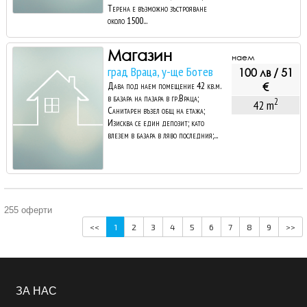
Терена е възможно зъстрояване
около 1500...
Магазин
наем
град Враца, у-ще Ботев
100 лв / 51
Дава под наем помещение 42 кв.м.
€
в базара на пазара в гр.Враца;
2
42 m
Санитарен възел общ на етажа;
Изисква се един депозит; като
влезем в базара в ляво последния;...
255 оферти
<<
1
2
3
4
5
6
7
8
9
>>
ЗА НАС