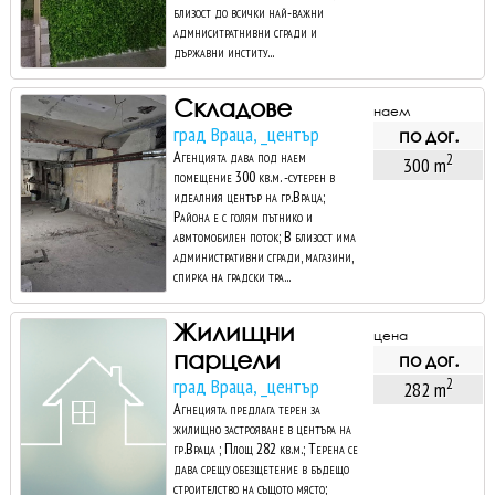
близост до всички най-важни
адмниситратнивни сгради и
държавни институ...
Складове
наем
град Враца, _център
по дог.
Агенцията дава под наем
2
300 m
помещение 300 кв.м. -сутерен в
идеалния център на гр.Враца;
Района е с голям пътнико и
авмтомобилен поток; В близост има
административни сгради, магазини,
спирка на градски тра...
Жилищни
цена
парцели
по дог.
град Враца, _център
2
282 m
Агнецията предлага терен за
жилищно застрояване в центъра на
гр.Враца ; Площ 282 кв.м.; Терена се
дава срещу обезщетение в бъдещо
строителство на същото място;