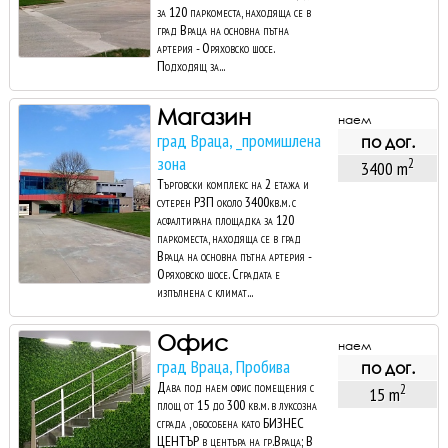
за 120 паркоместа, находяща се в
град Враца на основна пътна
артерия - Оряховско шосе.
Подходящ за...
Магазин
наем
град Враца, _промишлена
по дог.
зона
2
3400 m
Търговски комплекс на 2 етажа и
сутерен РЗП около 3400кв.м. с
асфалтирана площадка за 120
паркоместа, находяща се в град
Враца на основна пътна артерия -
Оряховско шосе. Сградата е
изпълнена с климат...
Офис
наем
град Враца, Пробива
по дог.
Дава под наем офис помещения с
2
15 m
площ от 15 до 300 кв.м. в луксозна
сграда , обособена като БИЗНЕС
ЦЕНТЪР в центъра на гр.Враца; В