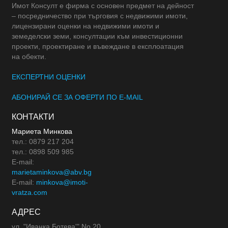
Имот Консулт е фирма с основен предмет на дейност
– посредничество при търговия с недвижими имоти,
лицензирани оценки на недвижими имоти и
земеделски земи, консултации към инвестиционни
проекти, проектиране и въвеждане в експлоатация
на обекти.
ЕКСПЕРТНИ ОЦЕНКИ
АБОНИРАЙ СЕ ЗА ОФЕРТИ ПО E-MAIL
КОНТАКТИ
Мариета Минкова
тел.: 0879 217 204
тел.: 0898 509 985
E-mail:
marietaminkova@abv.bg
E-mail:
minkova@imoti-
vratza.com
АДРЕС
ул. "Иванка Ботева'" No 20