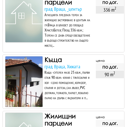
парцели
по дог.
град Враца, _център
2
336 m
Агнецията предлага терен за
жилищно застрояване в центъра на
гр.Враца в близост до площад
ХристоБотев; Площ 336 кв.м.;
Терена се дава срещу обезщетение
в бъдещо строителство на същото
място;...
Къща
цена
град Враца, Хижата
по дог.
Къща -сутерен мазе 25 кв.м., първи
2
90 m
етаж 90 кв.м.- кухня с трапезария и
хол - едно помещение, коридор,
спалня и детска, сан. възел, PVC
дограма, теракота, паркет, локално
парно на дърва с радиатори и п...
Жилищни
цена
парцели
по дог.