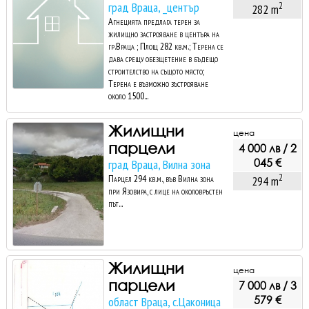
град Враца, _център
2
282 m
Агнецията предлага терен за
жилищно застрояване в центъра на
гр.Враца ; Площ 282 кв.м.; Терена се
дава срещу обезщетение в бъдещо
строителство на същото място;
Терена е възможно зъстрояване
около 1500...
Жилищни
цена
парцели
4 000 лв / 2
045 €
град Враца, Вилна зона
2
Парцел 294 кв.м., във Вилна зона
294 m
при Язовира, с лице на околовръстен
път...
Жилищни
цена
парцели
7 000 лв / 3
579 €
област Враца, с.Цаконица