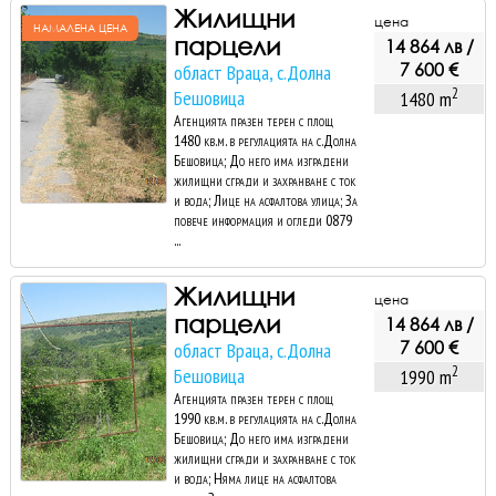
Жилищни
цена
НАМАЛЕНА ЦЕНА
парцели
14 864 лв /
7 600 €
област Враца, с.Долна
2
Бешовица
1480 m
Агенцията празен терен с площ
1480 кв.м. в регулацията на с.Долна
Бешовица; До него има изградени
жилищни сгради и захранване с ток
и вода; Лице на асфалтова улица; За
повече информация и огледи 0879
...
Жилищни
цена
парцели
14 864 лв /
7 600 €
област Враца, с.Долна
2
Бешовица
1990 m
Агенцията празен терен с площ
1990 кв.м. в регулацията на с.Долна
Бешовица; До него има изградени
жилищни сгради и захранване с ток
и вода; Няма лице на асфалтова