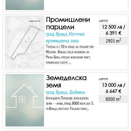
Промишлени
цена
парцели
12 500 лв /
6 391 €
град Враца, Източна
2
промишлена зона
2903 m
Терена е с 30 м лице на глания път
Мездра -Враца; след разклона за
Руска Бяла, преди железния мост,
променен статут; ...
Земеделска
цена
земя
13 000 лв /
6 647 €
град Враца, Дъбника
2
Агенцията Продава земеделска
8000 m
земя - - нива, площ 8000 кв.м.;кат.5,
гр.Враца, местнот Гладно поле;...