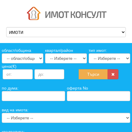
oбласт/община
квартал/район
тип имот:
цена(€)
Търси
по дума:
оферта No
вид на имота:
квадратура: