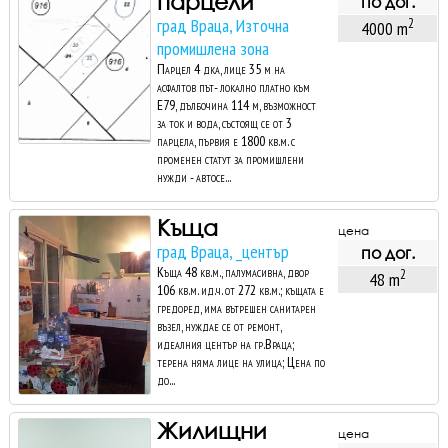
парцели
по дог.
град Враца, Източна
2
4000 m
промишлена зона
Парцел 4 дка, лице 35 м на
асфалтов път- локално платно към
Е79, дълбочина 114 м, възможност
за ток и вода, състоящ се от 3
парцела, първия е 1800 кв.м. с
променен статут за промишлени
нужди - автосе...
Къща
цена
град Враца, _център
по дог.
Къща 48 кв.м., палумасивна, двор
2
48 m
106 кв.м. ид.ч. от 272 кв.м.; къщата е
гредоред, има вътрешен санитарен
възел, нуждае се от ремонт,
идеалния център на гр.Враца;
терена няма лице на улица; Цена по
до...
Жилищни
цена