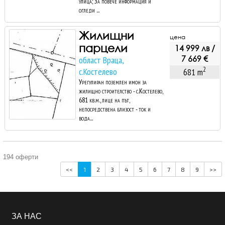
улица; За повече информация и
огледи ...
Жилищни
цена
парцели
14 999 лв /
7 669 €
област Враца,
2
с.Костелево
681 m
Урегулиран поземлен имон за
жилищно строителство - с.Костелево,
681 кв.м., лице на път,
непосредствена близост - ток и
вода...
194 оферти
<<
1
2
3
4
5
6
7
8
9
>>
ЗА НАС