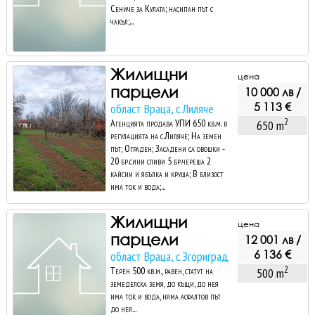
Сениче за Кулата; насипан път с
чакъл;...
Жилищни
цена
парцели
10 000 лв /
5 113 €
област Враца, с.Лиляче
2
Агенцията продава УПИ 650 кв.м. в
650 m
регулацията на с.Лиляче; На земен
път; Ограден; Засадени са овошки -
20 бр.сини сливи 5 бр.череша 2
кайсии и ябълка и круша; В близост
има ток и вода;...
Жилищни
цена
парцели
12 001 лв /
6 136 €
област Враца, с.Згориград
2
Терен 500 кв.м., равен, статут на
500 m
земеделска земя, до къщи, до нея
има ток и вода, няма асфалтов път
до нея...