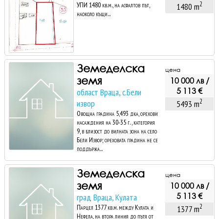
2
УПИ 1480 кв.м., на асфалтов път,
1480 m
наоколо къщи...
Земеделска
цена
земя
10 000 лв /
5 113 €
област Враца, с.Бели
2
извор
5493 m
Овощна градина 5,493 дка, орехови
насаждения на 30-35 г. , категория
9, в близост до вилната зона на село
Бели Извор; ореховата градина не се
поддържа...
Земеделска
цена
земя
10 000 лв /
5 113 €
град Враца, Кулата
2
Парцел 1377 кв.м. между Кулата и
1377 m
Нефела, на втора линия до пътя от