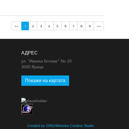
<<
1
2
3
4
5
6
7
8
9
>>
АДРЕС
ул. "Иванка Ботева'" No 20
3000 Враца
Покажи на картата
m
Created by: DREAMmedia Creative Studio