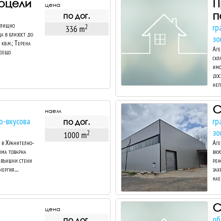
рцели
П
цена
п
по дог.
илищно
гр
2
336 m
ца в близост до
зо
кв.м.; Терена
Аге
ъдещо
скл
имо
дос
него
С
наем
о-вкусова
гр
по дог.
зо
2
1000 m
 в Хранително-
Аге
 има товарна
вку
, външни стени
рен
ергия....
зах
нае
С
цена
об
по дог.