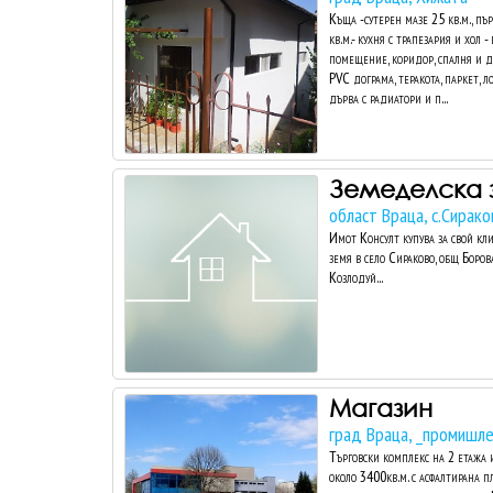
Къща -сутерен мазе 25 кв.м., пъ
кв.м.- кухня с трапезария и хол -
помещение, коридор, спалня и дет
PVC дограма, теракота, паркет, 
дърва с радиатори и п...
Земеделска 
област Враца, с.Сирако
Имот Консулт купува за свой кл
земя в село Сираково, общ Боров
Козлодуй...
Магазин
град Враца, _промишле
Търговски комплекс на 2 етажа 
около 3400кв.м. с асфалтирана 