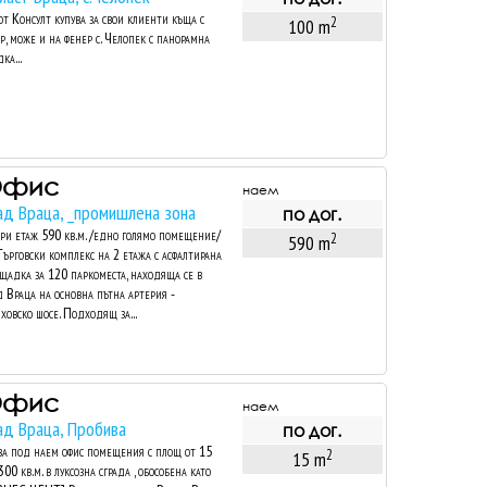
т Консулт купува за свои клиенти къща с
2
100 m
р, може и на фенер с. Челопек с панорамна
ка...
Офис
наем
ад Враца, _промишлена зона
по дог.
ри етаж 590 кв.м. /едно голямо помещение/
2
590 m
Търговски комплекс на 2 етажа с асфалтирана
щадка за 120 паркоместа, находяща се в
д Враца на основна пътна артерия -
ховско шосе. Подходящ за...
Офис
наем
ад Враца, Пробива
по дог.
а под наем офис помещения с площ от 15
2
15 m
300 кв.м. в луксозна сграда , обособена като