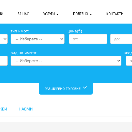
НИ
ЗА НАС
УСЛУГИ
ПОЛЕЗНО
КОНТАКТИ
тип имот:
цена(€)
вид на имота:
ква
РАЗШИРЕНО ТЪРСЕНЕ
ЖБИ
НАЕМИ