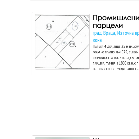
Промишлен
парцели
град Враца, Източна 
зона
Парцел 4 дка, лице 35 м на асфа
локално платно към Е79, дълбоч
възможност за ток и вода, състо
парцела, първия е 1800 кв.м. с 
за промишлени нужди - автосе...