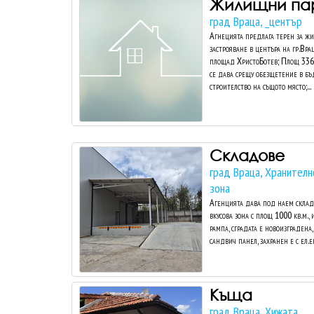
Жилищни па
град Враца, _център
Агнецията предлага терен за ж
застрояване в центъра на гр.Вра
площад ХристоБотев; Площ 336 
се дава срещу обезщетение в б
строителство на същото място;...
Складове
град Враца, Хранителн
зона
Агенцията дава под наем склад
вкусова зона с площ 1000 кв.м.,
рампа, сградата е новоизградена
сандвич панел, захранен е с ел.ен
Къща
град Враца, Хижата