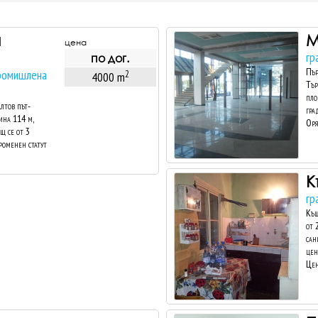
и
М
цена
гр
по дог.
Пър
промишлена
2
4000 m
Тър
пло
лтов път-
гра
ина 114 м,
Оря
ящ се от 3
променен статут
К
гр
Къщ
от 
сан
цен
Цен