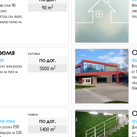
рви етаж 90
Имо
2
90 m
 едно
дво
ска, сан. възел,
глед
локално парно на
земя
купува
во
гр
по дог.
иент земеделска
Вто
2
5000 m
ан на пътя за
от 
пло
гра
Оря
наем
на зона
гр
по дог.
и сутерен РЗП
Дав
2
3400 m
площадка за 120
до 