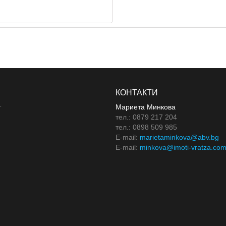
КОНТАКТИ
т
Мариета Минкова
тел.: 0879 217 204
тел.: 0898 509 985
E-mail:
marietaminkova@abv.bg
E-mail:
minkova@imoti-vratza.co