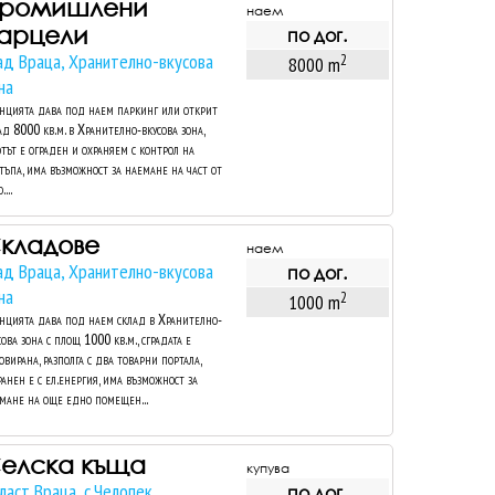
ромишлени
наем
арцели
по дог.
ад Враца, Хранително-вкусова
2
8000 m
на
нцията дава под наем паркинг или открит
ад 8000 кв.м. в Хранително-вкусова зона,
тът е ограден и охраняем с контрол на
тъпа, има възможност за наемане на част от
....
кладове
наем
ад Враца, Хранително-вкусова
по дог.
на
2
1000 m
нцията дава под наем склад в Хранително-
сова зона с площ 1000 кв.м., сградата е
овирана, разполга с два товарни портала,
ранен е с ел.енергия, има възможност за
мане на още едно помещен...
елска къща
купува
ласт Враца, с.Челопек
по дог.