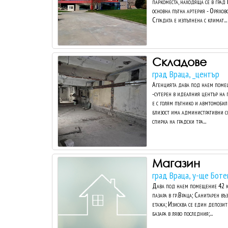
паркоместа, находяща се в град
основна пътна артерия - Оряховс
Сградата е изпълнена с климат...
Складове
град Враца, _център
Агенцията дава под наем помещ
-сутерен в идеалния център на 
е с голям пътнико и авмтомобил
близост има административни сг
спирка на градски тра...
Магазин
град Враца, у-ще Боте
Дава под наем помещение 42 кв.
пазара в гр.Враца; Санитарен въ
етажа; Изисква се един депозит;
базара в ляво последния;...