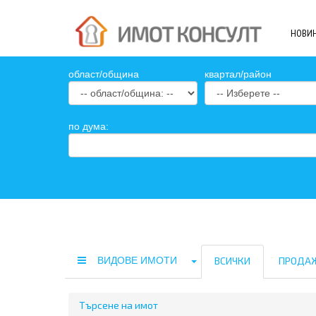
НОВИ
oбласт/община
квартал/район
по дума:
ВИДОВЕ ИМОТИ
ВСИЧКИ
ПРОДА
Търсене на имот