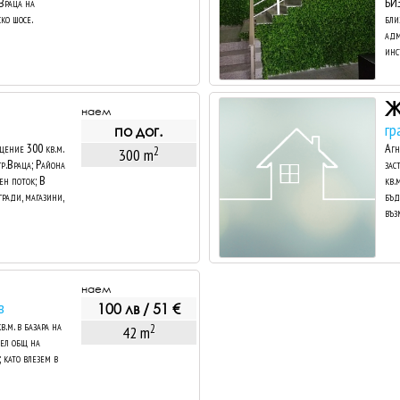
 Враца на
БИЗ
ко шосе.
бли
адм
инст
Ж
наем
гр
по дог.
ение 300 кв.м.
Агн
2
300 m
гр.Враца; Района
зас
ен поток; В
кв.
ради, магазини,
бъд
въз
наем
в
100 лв / 51 €
м. в базара на
2
42 m
зел общ на
 като влезем в