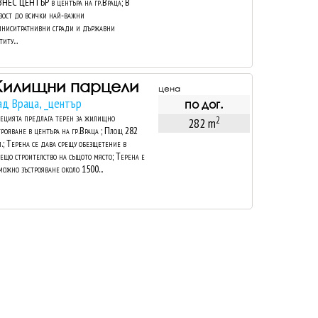
НЕС ЦЕНТЪР в центъра на гр.Враца; В
зост до всички най-важни
ниситратнивни сгради и държавни
иту...
илищни парцели
цена
ад Враца, _център
по дог.
ецията предлага терен за жилищно
2
282 m
трояване в центъра на гр.Враца ; Площ 282
м.; Терена се дава срещу обезщетение в
ещо строителство на същото място; Терена е
можно зъстрояване около 1500...