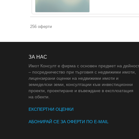
256 оферти
ЗА НАС
Имот Консулт е фирма с основен предмет на дейнос
– посредничество при търговия с недвижими имоти,
лицензирани оценки на недвижими имоти и
земеделски земи, консултации към инвестиционни
проекти, проектиране и въвеждане в експлоатация
на обекти.
ЕКСПЕРТНИ ОЦЕНКИ
АБОНИРАЙ СЕ ЗА ОФЕРТИ ПО E-MAIL