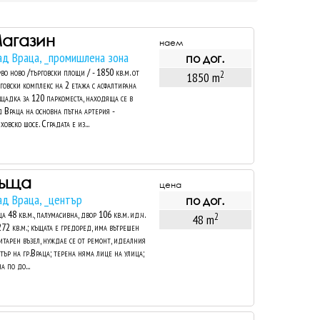
агазин
наем
ад Враца, _промишлена зона
по дог.
во ново /търговски площи / - 1850 кв.м. от
2
1850 m
говски комплекс на 2 етажа с асфалтирана
щадка за 120 паркоместа, находяща се в
д Враца на основна пътна артерия -
ховско шосе. Сградата е из...
ъща
цена
ад Враца, _център
по дог.
а 48 кв.м., палумасивна, двор 106 кв.м. ид.ч.
2
48 m
272 кв.м.; къщата е гредоред, има вътрешен
итарен възел, нуждае се от ремонт, идеалния
тър на гр.Враца; терена няма лице на улица;
а по до...